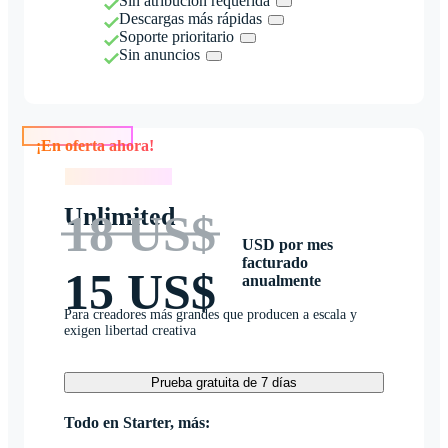
Sin atribución requerida
Descargas más rápidas
Soporte prioritario
Sin anuncios
¡En oferta ahora!
¡En oferta ahora!
Unlimited
18 US$
USD por mes
facturado
15 US$
anualmente
Para creadores más grandes que producen a escala y
exigen libertad creativa
Prueba gratuita de 7 días
Todo en Starter, más: