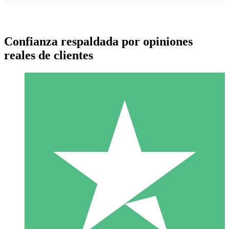
Confianza respaldada por opiniones
reales de clientes
Paquetes de Créditos Individuales
Paga según el uso con créditos de descarga. Sin compromiso
mensual.
1 Descarga
10
US$
00