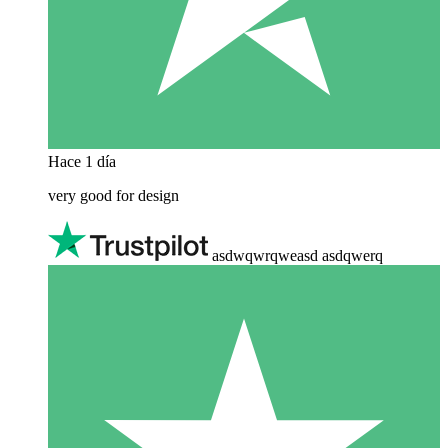
Hace 1 día
very good for design
asdwqwrqweasd asdqwerq