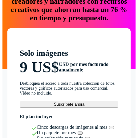
creadores y narradores con recursos
creativos que ahorran hasta un 76 %
en tiempo y presupuesto.
Solo imágenes
9 US$
USD por mes facturado
anualmente
Desbloquea el acceso a toda nuestra colección de fotos,
vectores y gráficos autorizados para uso comercial.
Vídeo no incluido.
Suscríbete ahora
El plan incluye:
Cinco descargas de imágenes al mes
Un paquete por mes