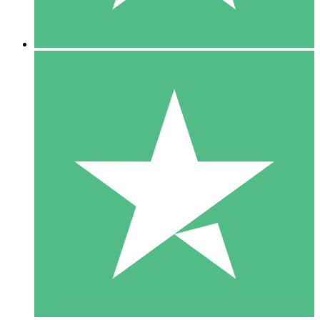
5 Descargas
15
US$
00
10 Descargas
20
US$
00