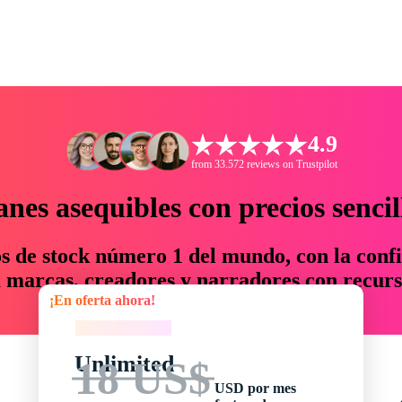
4.9
from 33.572 reviews on Trustpilot
anes asequibles con precios sencil
os de stock número 1 del mundo, con la confi
marcas, creadores y narradores con recurs
¡En oferta ahora!
un 76 % en tiempo y presupuesto.
¡En oferta ahora!
Unlimited
18 US$
USD por mes