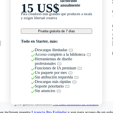
facturado
15 US$
anualmente
Para creadores más grandes que producen a escala
y exigen libertad creativa
Prueba gratuita de 7 días
Todo en Starter, más:
Descargas ilimitadas
Acceso completo a la biblioteca
Herramientas de diseño
profesionales
Funciones de IA premium
Un paquete por mes
Sin atribución requerida
Descargas más rápidas
Soporte prioritario
Sin anuncios
¿No quieres suscribirte?
Ver más opciones de compra
es incluyen nuestra
Licencia Pro Estándar
y son para acceso de un solo