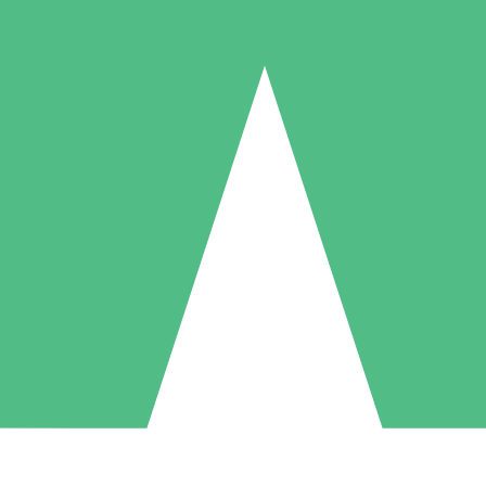
Paquetes de Créditos Individuales
Paga según el uso con créditos de descarga. Sin compromiso mensual.
1 Descarga
5 Descargas
10 Descargas
10
15
20
US$
00
US$
00
US$
00