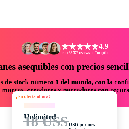
4.9
from 33.572 reviews on Trustpilot
anes asequibles con precios sencil
os de stock número 1 del mundo, con la confi
marcas, creadores y narradores con recurs
¡En oferta ahora!
un 76 % en tiempo y presupuesto.
¡En oferta ahora!
Unlimited
18 US$
USD por mes