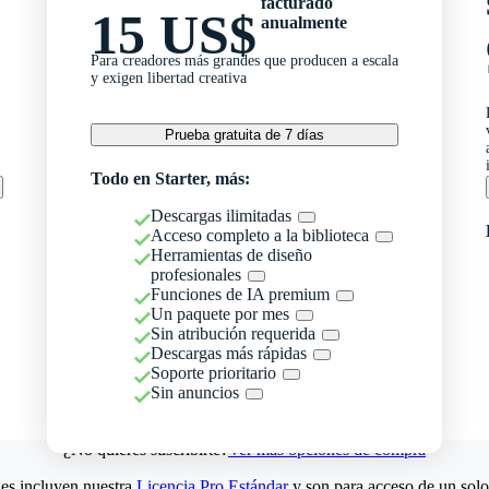
facturado
15 US$
anualmente
Para creadores más grandes que producen a escala
y exigen libertad creativa
Prueba gratuita de 7 días
Todo en Starter, más:
Descargas ilimitadas
Acceso completo a la biblioteca
Herramientas de diseño
profesionales
Funciones de IA premium
Un paquete por mes
Sin atribución requerida
Descargas más rápidas
Soporte prioritario
Sin anuncios
¿No quieres suscribirte?
Ver más opciones de compra
es incluyen nuestra
Licencia Pro Estándar
y son para acceso de un solo