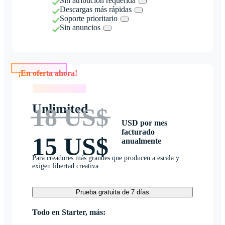
Sin atribución requerida
Descargas más rápidas
Soporte prioritario
Sin anuncios
¡En oferta ahora!
¡En oferta ahora!
Unlimited
18 US$
USD por mes
facturado
15 US$
anualmente
Para creadores más grandes que producen a escala y
exigen libertad creativa
Prueba gratuita de 7 días
Todo en Starter, más: