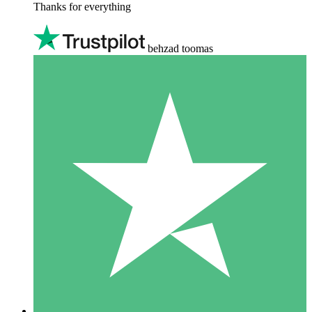
Thanks for everything
behzad toomas