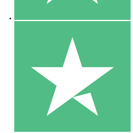
5 Descargas
15
US$
00
10 Descargas
20
US$
00