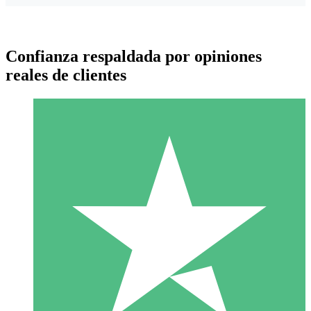
Confianza respaldada por opiniones
reales de clientes
Paquetes de Créditos Individuales
Paga según el uso con créditos de descarga. Sin compromiso
mensual.
1 Descarga
10
US$
00