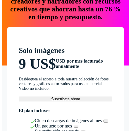
creadores y narradores con recursos
creativos que ahorran hasta un 76 %
en tiempo y presupuesto.
Solo imágenes
9 US$
USD por mes facturado
anualmente
Desbloquea el acceso a toda nuestra colección de fotos,
vectores y gráficos autorizados para uso comercial.
Vídeo no incluido.
Suscríbete ahora
El plan incluye:
Cinco descargas de imágenes al mes
Un paquete por mes