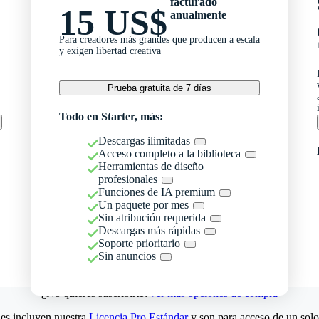
facturado
15 US$
anualmente
Para creadores más grandes que producen a escala
y exigen libertad creativa
Prueba gratuita de 7 días
Todo en Starter, más:
Descargas ilimitadas
Acceso completo a la biblioteca
Herramientas de diseño
profesionales
Funciones de IA premium
Un paquete por mes
Sin atribución requerida
Descargas más rápidas
Soporte prioritario
Sin anuncios
¿No quieres suscribirte?
Ver más opciones de compra
es incluyen nuestra
Licencia Pro Estándar
y son para acceso de un solo