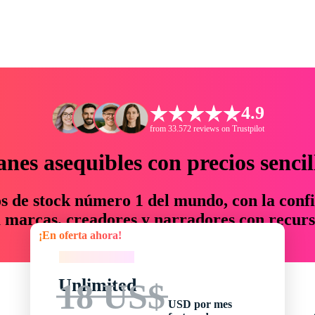
4.9
from 33.572 reviews on Trustpilot
anes asequibles con precios sencil
os de stock número 1 del mundo, con la confi
marcas, creadores y narradores con recurs
¡En oferta ahora!
un 76 % en tiempo y presupuesto.
¡En oferta ahora!
Unlimited
18 US$
USD por mes