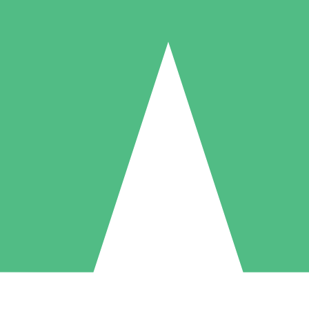
Paquetes de Créditos Individuales
Paga según el uso con créditos de descarga. Sin compromiso mensual.
1 Descarga
5 Descargas
10 Descargas
10
15
20
US$
00
US$
00
US$
00