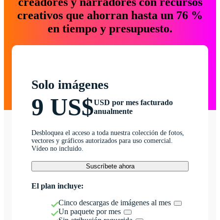
creadores y narradores con recursos
creativos que ahorran hasta un 76 %
en tiempo y presupuesto.
Solo imágenes
9 US$
USD por mes facturado
anualmente
Desbloquea el acceso a toda nuestra colección de fotos,
vectores y gráficos autorizados para uso comercial.
Vídeo no incluido.
Suscríbete ahora
El plan incluye:
Cinco descargas de imágenes al mes
Un paquete por mes