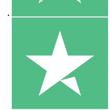
5 Descargas
15
US$
00
10 Descargas
20
US$
00