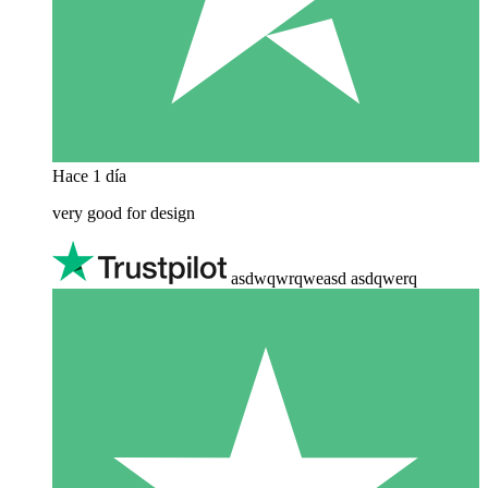
Hace 1 día
very good for design
asdwqwrqweasd asdqwerq