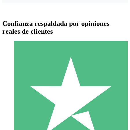
Confianza respaldada por opiniones
reales de clientes
Paquetes de Créditos Individuales
Paga según el uso con créditos de descarga. Sin compromiso
mensual.
1 Descarga
10
US$
00