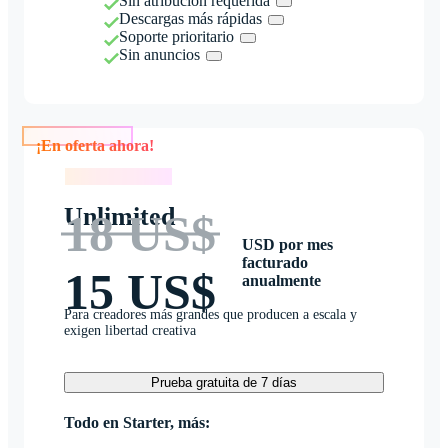
Sin atribución requerida
Descargas más rápidas
Soporte prioritario
Sin anuncios
¡En oferta ahora!
¡En oferta ahora!
Unlimited
18 US$
USD por mes
facturado
15 US$
anualmente
Para creadores más grandes que producen a escala y
exigen libertad creativa
Prueba gratuita de 7 días
Todo en Starter, más: