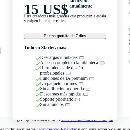
facturado
15 US$
anualmente
Para creadores más grandes que producen a escala
y exigen libertad creativa
Prueba gratuita de 7 días
Todo en Starter, más:
Descargas ilimitadas
Acceso completo a la biblioteca
Herramientas de diseño
profesionales
Funciones de IA premium
Un paquete por mes
Sin atribución requerida
Descargas más rápidas
Soporte prioritario
Sin anuncios
¿No quieres suscribirte?
Ver más opciones de compra
es incluyen nuestra
Licencia Pro Estándar
y son para acceso de un solo