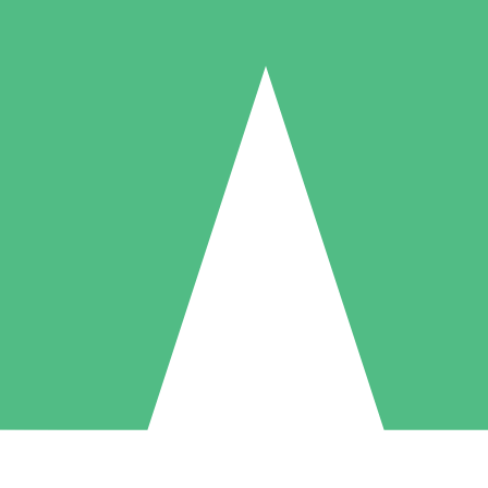
Paquetes de Créditos Individuales
Paga según el uso con créditos de descarga. Sin compromiso mensual.
1 Descarga
5 Descargas
10 Descargas
10
15
20
US$
00
US$
00
US$
00