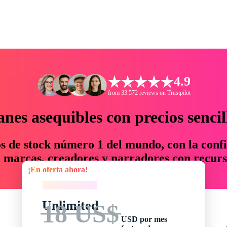
4.9
from 33.572 reviews on Trustpilot
anes asequibles con precios sencil
os de stock número 1 del mundo, con la confi
marcas, creadores y narradores con recurs
¡En oferta ahora!
un 76 % en tiempo y presupuesto.
¡En oferta ahora!
Unlimited
18 US$
USD por mes