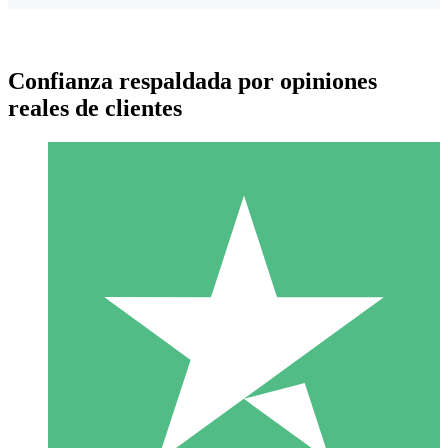
Confianza respaldada por opiniones
reales de clientes
Paquetes de Créditos Individuales
Paga según el uso con créditos de descarga. Sin compromiso
mensual.
1 Descarga
10
US$
00