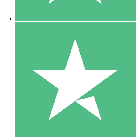
5 Descargas
15
US$
00
10 Descargas
20
US$
00