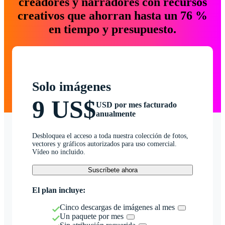
creadores y narradores con recursos
creativos que ahorran hasta un 76 %
en tiempo y presupuesto.
Solo imágenes
9 US$
USD por mes facturado
anualmente
Desbloquea el acceso a toda nuestra colección de fotos,
vectores y gráficos autorizados para uso comercial.
Vídeo no incluido.
Suscríbete ahora
El plan incluye:
Cinco descargas de imágenes al mes
Un paquete por mes