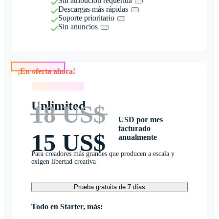
Sin atribución requerida
Descargas más rápidas
Soporte prioritario
Sin anuncios
¡En oferta ahora!
¡En oferta ahora!
Unlimited
18 US$
USD por mes
facturado
15 US$
anualmente
Para creadores más grandes que producen a escala y
exigen libertad creativa
Prueba gratuita de 7 días
Todo en Starter, más: