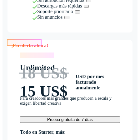
Sin atribución requerida
Descargas más rápidas
Soporte prioritario
Sin anuncios
¡En oferta ahora!
¡En oferta ahora!
Unlimited
18 US$
USD por mes
facturado
15 US$
anualmente
Para creadores más grandes que producen a escala y
exigen libertad creativa
Prueba gratuita de 7 días
Todo en Starter, más: