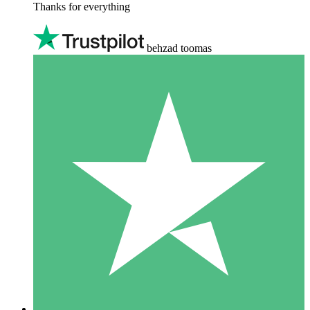
Thanks for everything
behzad toomas