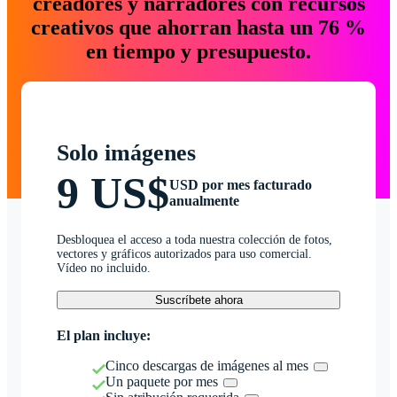
creadores y narradores con recursos
creativos que ahorran hasta un 76 %
en tiempo y presupuesto.
Solo imágenes
9 US$
USD por mes facturado
anualmente
Desbloquea el acceso a toda nuestra colección de fotos,
vectores y gráficos autorizados para uso comercial.
Vídeo no incluido.
Suscríbete ahora
El plan incluye:
Cinco descargas de imágenes al mes
Un paquete por mes