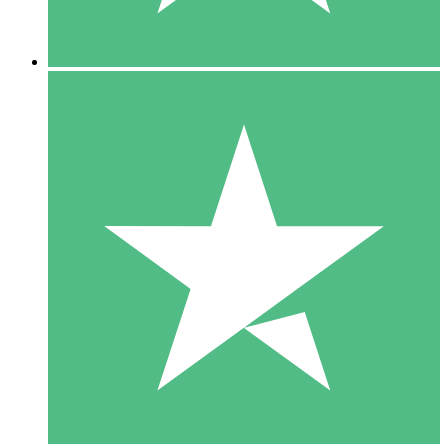
5 Descargas
15
US$
00
10 Descargas
20
US$
00