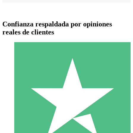
Confianza respaldada por opiniones
reales de clientes
Paquetes de Créditos Individuales
Paga según el uso con créditos de descarga. Sin compromiso
mensual.
1 Descarga
10
US$
00