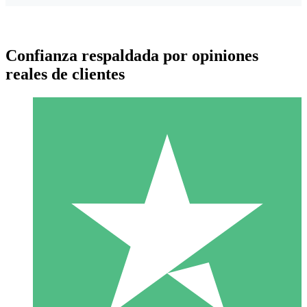
Confianza respaldada por opiniones
reales de clientes
Paquetes de Créditos Individuales
Paga según el uso con créditos de descarga. Sin compromiso
mensual.
1 Descarga
10
US$
00