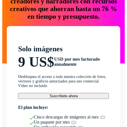
creadores y narradores con recursos
creativos que ahorran hasta un 76 %
en tiempo y presupuesto.
Solo imágenes
9 US$
USD por mes facturado
anualmente
Desbloquea el acceso a toda nuestra colección de fotos,
vectores y gráficos autorizados para uso comercial.
Vídeo no incluido.
Suscríbete ahora
El plan incluye:
Cinco descargas de imágenes al mes
Un paquete por mes