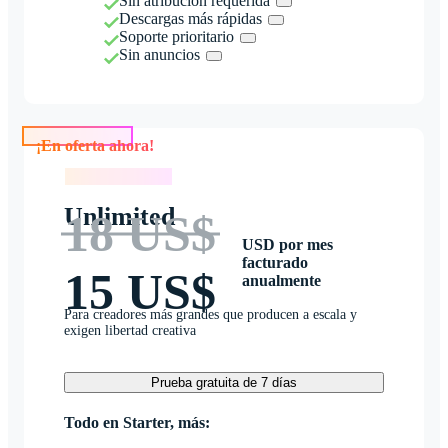
Sin atribución requerida
Descargas más rápidas
Soporte prioritario
Sin anuncios
¡En oferta ahora!
¡En oferta ahora!
Unlimited
18 US$
USD por mes
facturado
15 US$
anualmente
Para creadores más grandes que producen a escala y
exigen libertad creativa
Prueba gratuita de 7 días
Todo en Starter, más: