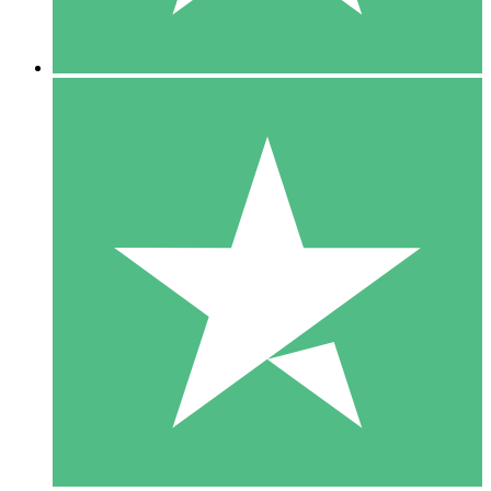
5 Descargas
15
US$
00
10 Descargas
20
US$
00