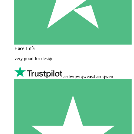
Hace 1 día
very good for design
asdwqwrqweasd asdqwerq