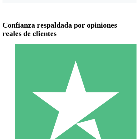
Confianza respaldada por opiniones
reales de clientes
Paquetes de Créditos Individuales
Paga según el uso con créditos de descarga. Sin compromiso
mensual.
1 Descarga
10
US$
00