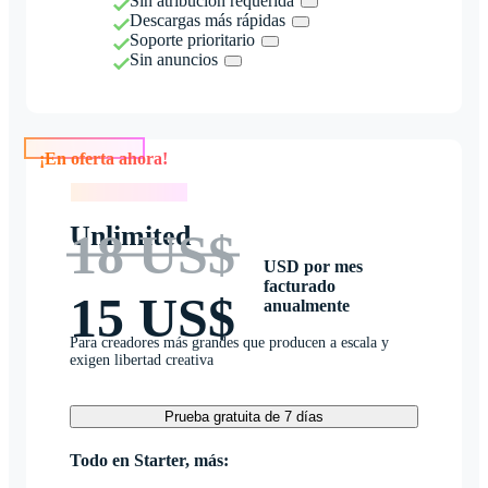
Sin atribución requerida
Descargas más rápidas
Soporte prioritario
Sin anuncios
¡En oferta ahora!
¡En oferta ahora!
Unlimited
18 US$
USD por mes
facturado
15 US$
anualmente
Para creadores más grandes que producen a escala y
exigen libertad creativa
Prueba gratuita de 7 días
Todo en Starter, más: