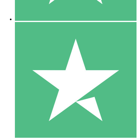
5 Descargas
15
US$
00
10 Descargas
20
US$
00