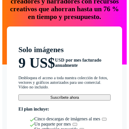
creadores y narradores con recursos
creativos que ahorran hasta un 76 %
en tiempo y presupuesto.
Solo imágenes
9 US$
USD por mes facturado
anualmente
Desbloquea el acceso a toda nuestra colección de fotos,
vectores y gráficos autorizados para uso comercial.
Vídeo no incluido.
Suscríbete ahora
El plan incluye:
Cinco descargas de imágenes al mes
Un paquete por mes