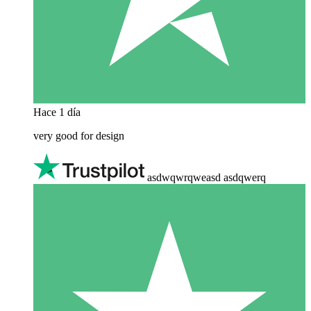
Hace 1 día
very good for design
asdwqwrqweasd asdqwerq