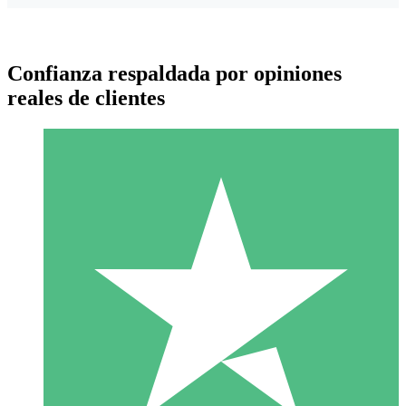
Confianza respaldada por opiniones
reales de clientes
Paquetes de Créditos Individuales
Paga según el uso con créditos de descarga. Sin compromiso
mensual.
1 Descarga
10
US$
00