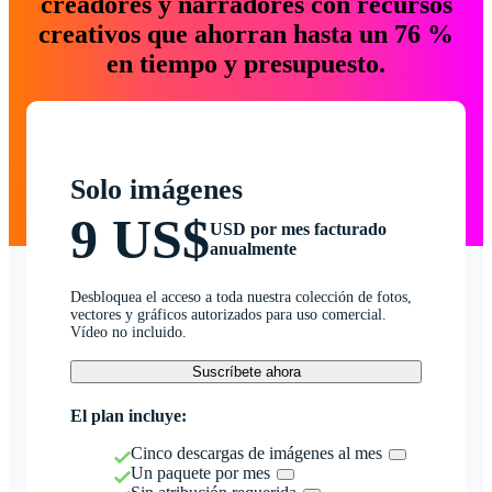
creadores y narradores con recursos
creativos que ahorran hasta un 76 %
en tiempo y presupuesto.
Solo imágenes
9 US$
USD por mes facturado
anualmente
Desbloquea el acceso a toda nuestra colección de fotos,
vectores y gráficos autorizados para uso comercial.
Vídeo no incluido.
Suscríbete ahora
El plan incluye:
Cinco descargas de imágenes al mes
Un paquete por mes