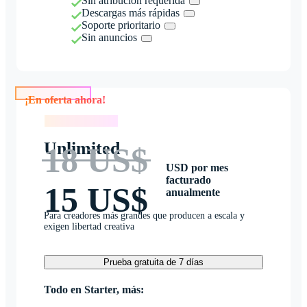
Sin atribución requerida
Descargas más rápidas
Soporte prioritario
Sin anuncios
¡En oferta ahora!
¡En oferta ahora!
Unlimited
18 US$
USD por mes
facturado
15 US$
anualmente
Para creadores más grandes que producen a escala y
exigen libertad creativa
Prueba gratuita de 7 días
Todo en Starter, más: