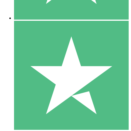
5 Descargas
15
US$
00
10 Descargas
20
US$
00