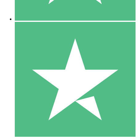
5 Descargas
15
US$
00
10 Descargas
20
US$
00