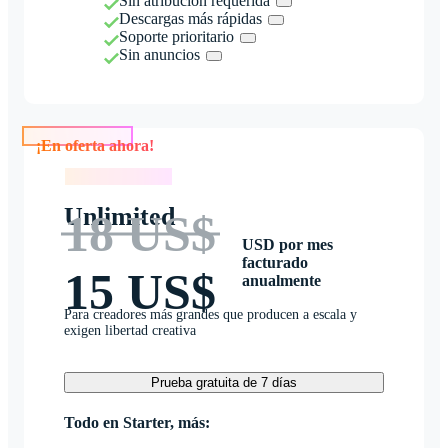
Sin atribución requerida
Descargas más rápidas
Soporte prioritario
Sin anuncios
¡En oferta ahora!
¡En oferta ahora!
Unlimited
18 US$
USD por mes
facturado
15 US$
anualmente
Para creadores más grandes que producen a escala y
exigen libertad creativa
Prueba gratuita de 7 días
Todo en Starter, más: