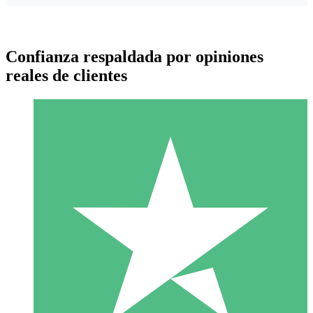
Confianza respaldada por opiniones
reales de clientes
Paquetes de Créditos Individuales
Paga según el uso con créditos de descarga. Sin compromiso
mensual.
1 Descarga
10
US$
00