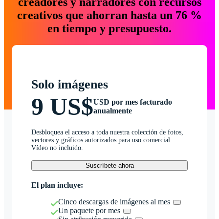
creadores y narradores con recursos
creativos que ahorran hasta un 76 %
en tiempo y presupuesto.
Solo imágenes
9 US$
USD por mes facturado
anualmente
Desbloquea el acceso a toda nuestra colección de fotos,
vectores y gráficos autorizados para uso comercial.
Vídeo no incluido.
Suscríbete ahora
El plan incluye:
Cinco descargas de imágenes al mes
Un paquete por mes