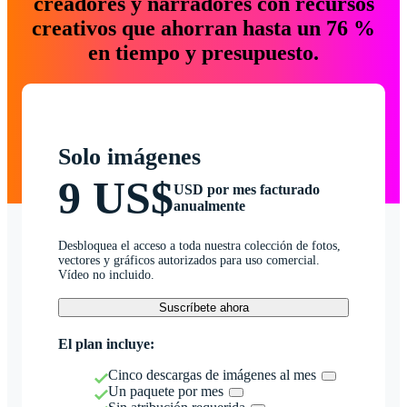
creadores y narradores con recursos
creativos que ahorran hasta un 76 %
en tiempo y presupuesto.
Solo imágenes
9 US$
USD por mes facturado
anualmente
Desbloquea el acceso a toda nuestra colección de fotos,
vectores y gráficos autorizados para uso comercial.
Vídeo no incluido.
Suscríbete ahora
El plan incluye:
Cinco descargas de imágenes al mes
Un paquete por mes