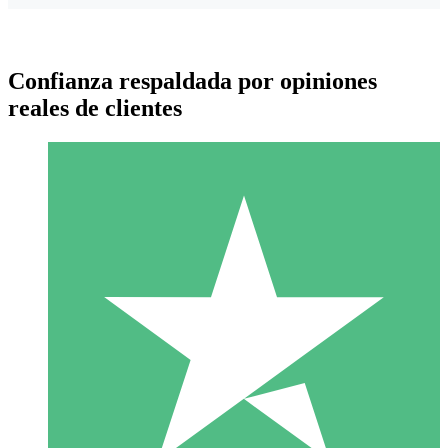
Confianza respaldada por opiniones
reales de clientes
Paquetes de Créditos Individuales
Paga según el uso con créditos de descarga. Sin compromiso
mensual.
1 Descarga
10
US$
00