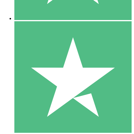
5 Descargas
15
US$
00
10 Descargas
20
US$
00