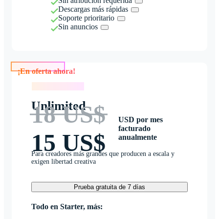
Sin atribución requerida
Descargas más rápidas
Soporte prioritario
Sin anuncios
¡En oferta ahora!
¡En oferta ahora!
Unlimited
18 US$
USD por mes
facturado
15 US$
anualmente
Para creadores más grandes que producen a escala y
exigen libertad creativa
Prueba gratuita de 7 días
Todo en Starter, más: