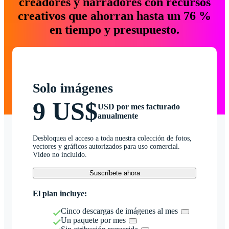
creadores y narradores con recursos
creativos que ahorran hasta un 76 %
en tiempo y presupuesto.
Solo imágenes
9 US$
USD por mes facturado
anualmente
Desbloquea el acceso a toda nuestra colección de fotos,
vectores y gráficos autorizados para uso comercial.
Vídeo no incluido.
Suscríbete ahora
El plan incluye:
Cinco descargas de imágenes al mes
Un paquete por mes