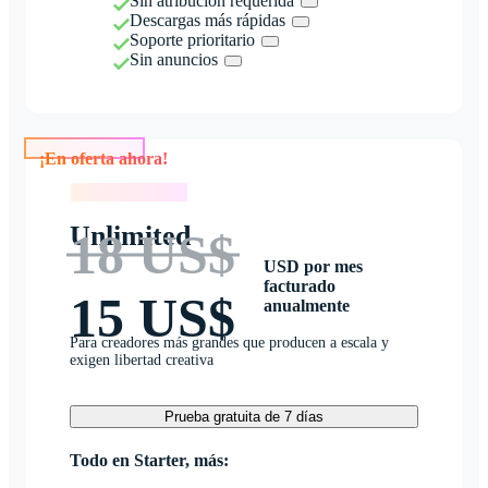
Sin atribución requerida
Descargas más rápidas
Soporte prioritario
Sin anuncios
¡En oferta ahora!
¡En oferta ahora!
Unlimited
18 US$
USD por mes
facturado
15 US$
anualmente
Para creadores más grandes que producen a escala y
exigen libertad creativa
Prueba gratuita de 7 días
Todo en Starter, más: