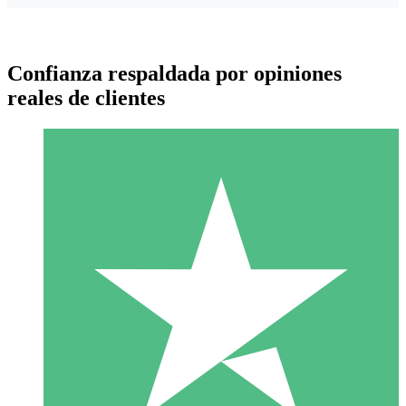
Confianza respaldada por opiniones
reales de clientes
Paquetes de Créditos Individuales
Paga según el uso con créditos de descarga. Sin compromiso
mensual.
1 Descarga
10
US$
00