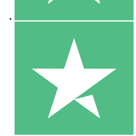
5 Descargas
15
US$
00
10 Descargas
20
US$
00