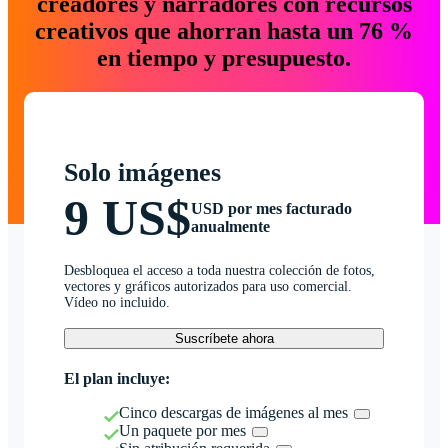
creadores y narradores con recursos
creativos que ahorran hasta un 76 %
en tiempo y presupuesto.
Solo imágenes
9 US$
USD por mes facturado
anualmente
Desbloquea el acceso a toda nuestra colección de fotos,
vectores y gráficos autorizados para uso comercial.
Vídeo no incluido.
Suscríbete ahora
El plan incluye:
Cinco descargas de imágenes al mes
Un paquete por mes