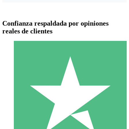
Confianza respaldada por opiniones
reales de clientes
Paquetes de Créditos Individuales
Paga según el uso con créditos de descarga. Sin compromiso
mensual.
1 Descarga
10
US$
00