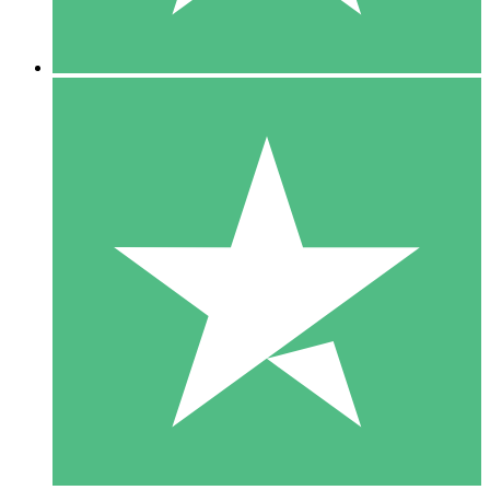
5 Descargas
15
US$
00
10 Descargas
20
US$
00