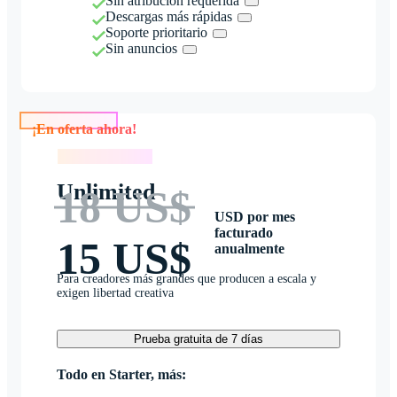
Sin atribución requerida
Descargas más rápidas
Soporte prioritario
Sin anuncios
¡En oferta ahora!
¡En oferta ahora!
Unlimited
18 US$
USD por mes
facturado
15 US$
anualmente
Para creadores más grandes que producen a escala y
exigen libertad creativa
Prueba gratuita de 7 días
Todo en Starter, más: