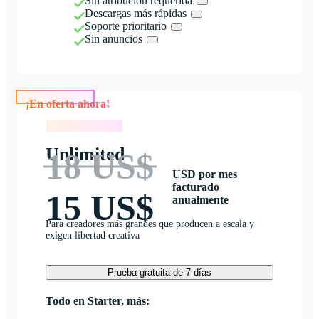
Sin atribución requerida
Descargas más rápidas
Soporte prioritario
Sin anuncios
¡En oferta ahora!
¡En oferta ahora!
Unlimited
18 US$
USD por mes
facturado
15 US$
anualmente
Para creadores más grandes que producen a escala y
exigen libertad creativa
Prueba gratuita de 7 días
Todo en Starter, más: