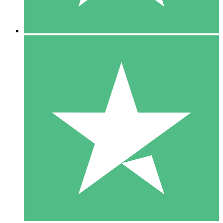
5 Descargas
15
US$
00
10 Descargas
20
US$
00