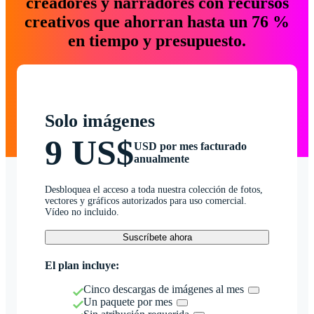
creadores y narradores con recursos
creativos que ahorran hasta un 76 %
en tiempo y presupuesto.
Solo imágenes
9 US$
USD por mes facturado
anualmente
Desbloquea el acceso a toda nuestra colección de fotos,
vectores y gráficos autorizados para uso comercial.
Vídeo no incluido.
Suscríbete ahora
El plan incluye:
Cinco descargas de imágenes al mes
Un paquete por mes