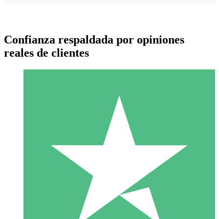
Confianza respaldada por opiniones
reales de clientes
Paquetes de Créditos Individuales
Paga según el uso con créditos de descarga. Sin compromiso
mensual.
1 Descarga
10
US$
00