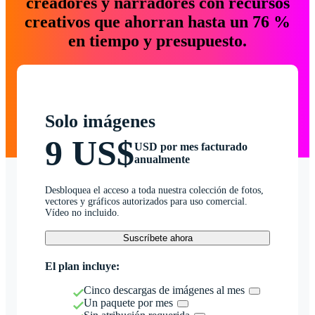
creadores y narradores con recursos
creativos que ahorran hasta un 76 %
en tiempo y presupuesto.
Solo imágenes
9 US$
USD por mes facturado
anualmente
Desbloquea el acceso a toda nuestra colección de fotos,
vectores y gráficos autorizados para uso comercial.
Vídeo no incluido.
Suscríbete ahora
El plan incluye:
Cinco descargas de imágenes al mes
Un paquete por mes