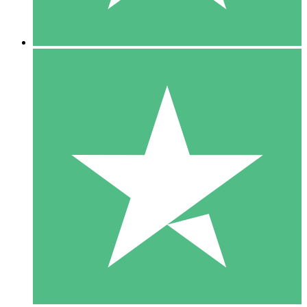
5 Descargas
15
US$
00
10 Descargas
20
US$
00