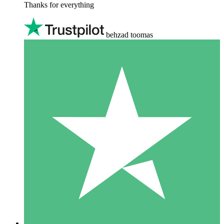
Thanks for everything
behzad toomas