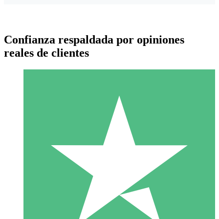
Confianza respaldada por opiniones
reales de clientes
Paquetes de Créditos Individuales
Paga según el uso con créditos de descarga. Sin compromiso
mensual.
1 Descarga
10
US$
00