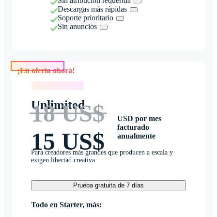
Sin atribución requerida
Descargas más rápidas
Soporte prioritario
Sin anuncios
¡En oferta ahora!
¡En oferta ahora!
Unlimited
18 US$
USD por mes
facturado
15 US$
anualmente
Para creadores más grandes que producen a escala y
exigen libertad creativa
Prueba gratuita de 7 días
Todo en Starter, más: