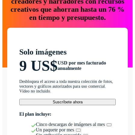
creadores y narradores con recursos
creativos que ahorran hasta un 76 %
en tiempo y presupuesto.
Solo imágenes
9 US$
USD por mes facturado
anualmente
Desbloquea el acceso a toda nuestra colección de fotos,
vectores y gráficos autorizados para uso comercial.
Vídeo no incluido.
Suscríbete ahora
El plan incluye:
Cinco descargas de imágenes al mes
Un paquete por mes