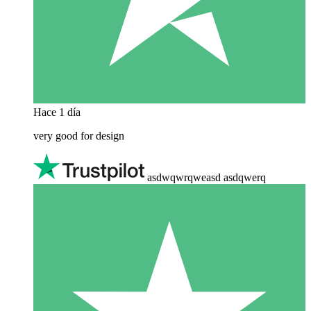
Hace 1 día
very good for design
asdwqwrqweasd asdqwerq