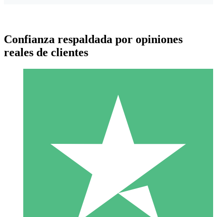
Confianza respaldada por opiniones
reales de clientes
Paquetes de Créditos Individuales
Paga según el uso con créditos de descarga. Sin compromiso
mensual.
1 Descarga
10
US$
00