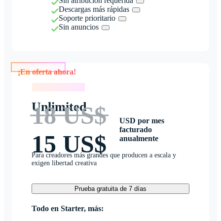
Sin atribución requerida
Descargas más rápidas
Soporte prioritario
Sin anuncios
¡En oferta ahora!
¡En oferta ahora!
Unlimited
18 US$
USD por mes
facturado
15 US$
anualmente
Para creadores más grandes que producen a escala y
exigen libertad creativa
Prueba gratuita de 7 días
Todo en Starter, más: