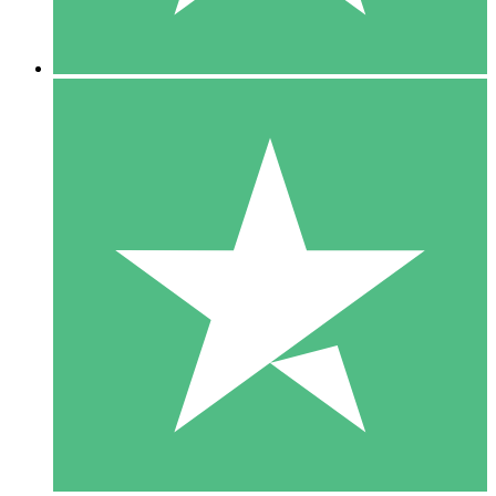
5 Descargas
15
US$
00
10 Descargas
20
US$
00