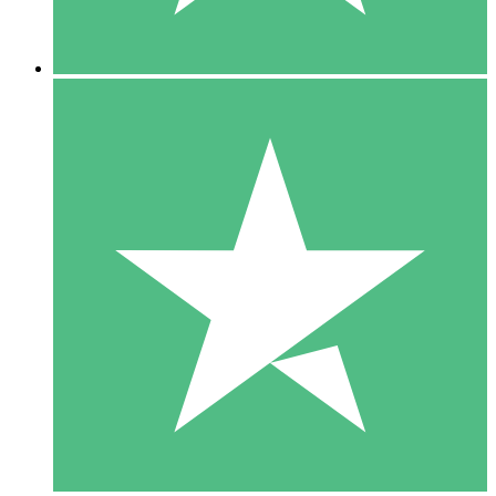
5 Descargas
15
US$
00
10 Descargas
20
US$
00