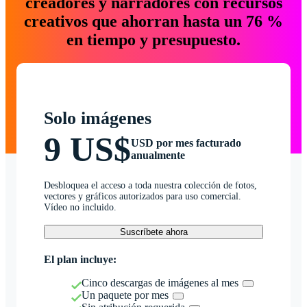
creadores y narradores con recursos
creativos que ahorran hasta un 76 %
en tiempo y presupuesto.
Solo imágenes
9 US$
USD por mes facturado
anualmente
Desbloquea el acceso a toda nuestra colección de fotos,
vectores y gráficos autorizados para uso comercial.
Vídeo no incluido.
Suscríbete ahora
El plan incluye:
Cinco descargas de imágenes al mes
Un paquete por mes