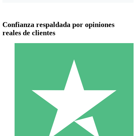
Confianza respaldada por opiniones
reales de clientes
Paquetes de Créditos Individuales
Paga según el uso con créditos de descarga. Sin compromiso
mensual.
1 Descarga
10
US$
00