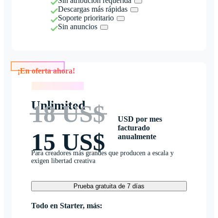
Sin atribución requerida
Descargas más rápidas
Soporte prioritario
Sin anuncios
¡En oferta ahora!
¡En oferta ahora!
Unlimited
18 US$
USD por mes
facturado
15 US$
anualmente
Para creadores más grandes que producen a escala y
exigen libertad creativa
Prueba gratuita de 7 días
Todo en Starter, más: