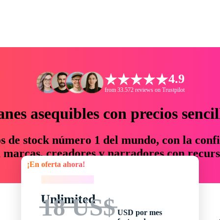
4.9
from 33.572 reviews on Trustpilot
anes asequibles con precios sencil
os de stock número 1 del mundo, con la confi
marcas, creadores y narradores con recurs
¡En oferta ahora!
un 76 % en tiempo y presupuesto.
¡En oferta ahora!
Unlimited
18 US$
USD por mes