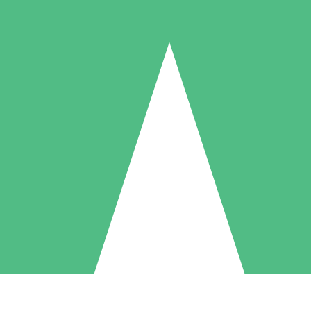
Paquetes de Créditos Individuales
Paga según el uso con créditos de descarga. Sin compromiso mensual.
1 Descarga
5 Descargas
10 Descargas
10
15
20
US$
00
US$
00
US$
00