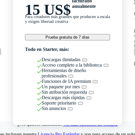
facturado
15 US$
anualmente
Para creadores más grandes que producen a escala
y exigen libertad creativa
Prueba gratuita de 7 días
Todo en Starter, más:
Descargas ilimitadas
Acceso completo a la biblioteca
Herramientas de diseño
profesionales
Funciones de IA premium
Un paquete por mes
Sin atribución requerida
Descargas más rápidas
Soporte prioritario
Sin anuncios
¿No quieres suscribirte?
Ver más opciones de compra
es incluyen nuestra
Licencia Pro Estándar
y son para acceso de un solo