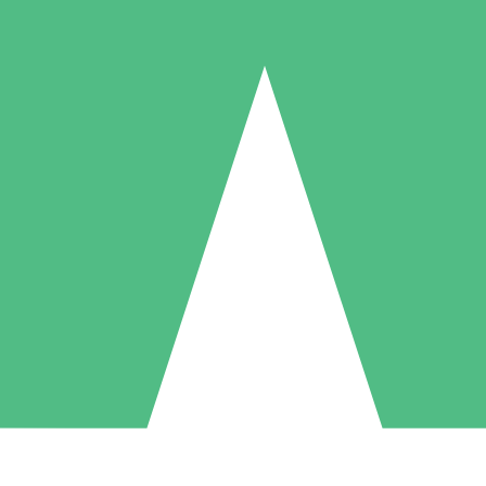
Paquetes de Créditos Individuales
Paga según el uso con créditos de descarga. Sin compromiso mensual.
1 Descarga
5 Descargas
10 Descargas
10
15
20
US$
00
US$
00
US$
00