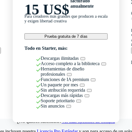
facturado
15 US$
anualmente
Para creadores más grandes que producen a escala
y exigen libertad creativa
Prueba gratuita de 7 días
Todo en Starter, más:
Descargas ilimitadas
Acceso completo a la biblioteca
Herramientas de diseño
profesionales
Funciones de IA premium
Un paquete por mes
Sin atribución requerida
Descargas más rápidas
Soporte prioritario
Sin anuncios
¿No quieres suscribirte?
Ver más opciones de compra
es incluyen nuestra
Licencia Pro Estándar
y son para acceso de un solo