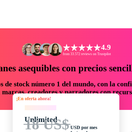
4.9
from 33.572 reviews on Trustpilot
anes asequibles con precios sencil
os de stock número 1 del mundo, con la confi
marcas, creadores y narradores con recurs
¡En oferta ahora!
un 76 % en tiempo y presupuesto.
¡En oferta ahora!
Unlimited
18 US$
USD por mes