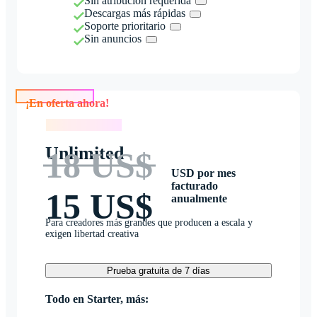
Sin atribución requerida
Descargas más rápidas
Soporte prioritario
Sin anuncios
¡En oferta ahora!
¡En oferta ahora!
Unlimited
18 US$
USD por mes
facturado
15 US$
anualmente
Para creadores más grandes que producen a escala y
exigen libertad creativa
Prueba gratuita de 7 días
Todo en Starter, más: