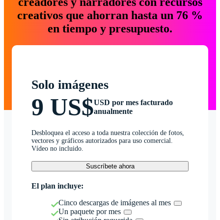
creadores y narradores con recursos
creativos que ahorran hasta un 76 %
en tiempo y presupuesto.
Solo imágenes
9 US$
USD por mes facturado
anualmente
Desbloquea el acceso a toda nuestra colección de fotos,
vectores y gráficos autorizados para uso comercial.
Vídeo no incluido.
Suscríbete ahora
El plan incluye:
Cinco descargas de imágenes al mes
Un paquete por mes