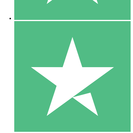
5 Descargas
15
US$
00
10 Descargas
20
US$
00