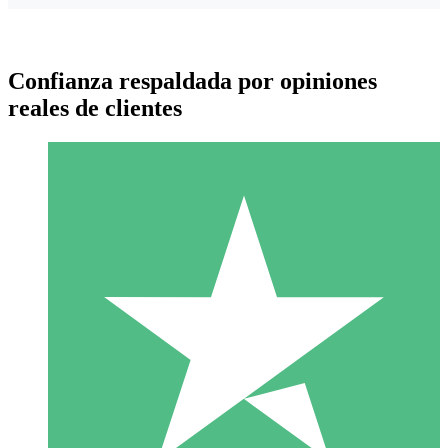
Confianza respaldada por opiniones
reales de clientes
Paquetes de Créditos Individuales
Paga según el uso con créditos de descarga. Sin compromiso
mensual.
1 Descarga
10
US$
00