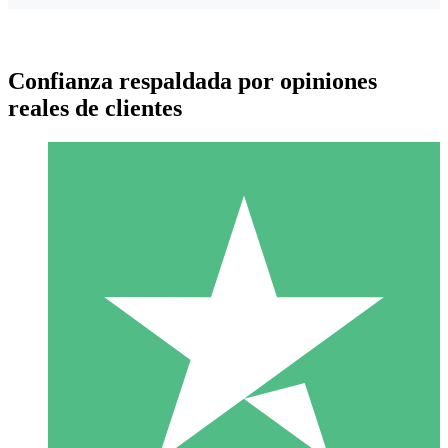
Confianza respaldada por opiniones
reales de clientes
Paquetes de Créditos Individuales
Paga según el uso con créditos de descarga. Sin compromiso
mensual.
1 Descarga
10
US$
00