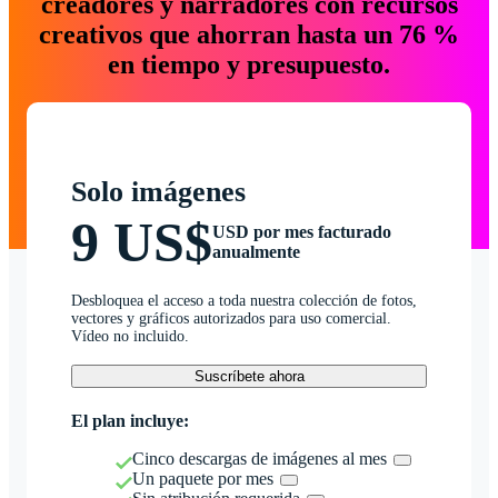
creadores y narradores con recursos
creativos que ahorran hasta un 76 %
en tiempo y presupuesto.
Solo imágenes
9 US$
USD por mes facturado
anualmente
Desbloquea el acceso a toda nuestra colección de fotos,
vectores y gráficos autorizados para uso comercial.
Vídeo no incluido.
Suscríbete ahora
El plan incluye:
Cinco descargas de imágenes al mes
Un paquete por mes