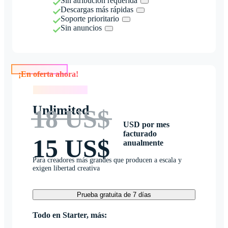
Sin atribución requerida
Descargas más rápidas
Soporte prioritario
Sin anuncios
¡En oferta ahora!
¡En oferta ahora!
Unlimited
18 US$
USD por mes
facturado
15 US$
anualmente
Para creadores más grandes que producen a escala y
exigen libertad creativa
Prueba gratuita de 7 días
Todo en Starter, más: