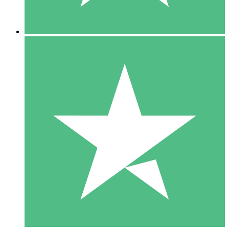
5 Descargas
15
US$
00
10 Descargas
20
US$
00