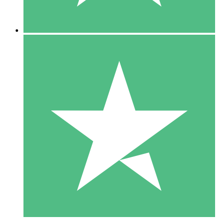
5 Descargas
15
US$
00
10 Descargas
20
US$
00