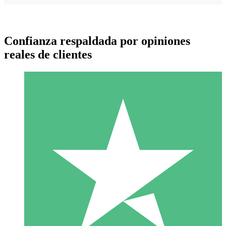
Confianza respaldada por opiniones
reales de clientes
Paquetes de Créditos Individuales
Paga según el uso con créditos de descarga. Sin compromiso
mensual.
1 Descarga
10
US$
00