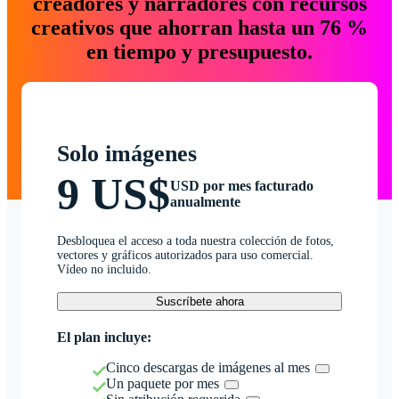
creadores y narradores con recursos
creativos que ahorran hasta un 76 %
en tiempo y presupuesto.
Solo imágenes
9 US$
USD por mes facturado
anualmente
Desbloquea el acceso a toda nuestra colección de fotos,
vectores y gráficos autorizados para uso comercial.
Vídeo no incluido.
Suscríbete ahora
El plan incluye:
Cinco descargas de imágenes al mes
Un paquete por mes