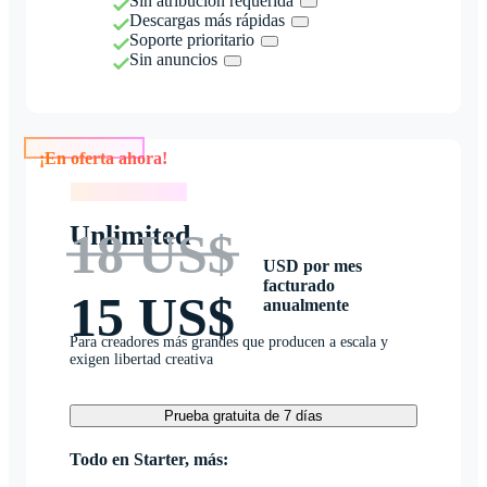
Sin atribución requerida
Descargas más rápidas
Soporte prioritario
Sin anuncios
¡En oferta ahora!
¡En oferta ahora!
Unlimited
18 US$
USD por mes
facturado
15 US$
anualmente
Para creadores más grandes que producen a escala y
exigen libertad creativa
Prueba gratuita de 7 días
Todo en Starter, más: