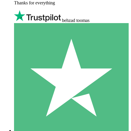
Thanks for everything
behzad toomas