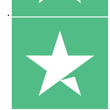
5 Descargas
15
US$
00
10 Descargas
20
US$
00