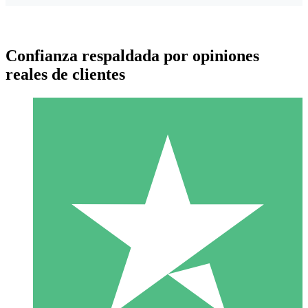
Confianza respaldada por opiniones
reales de clientes
Paquetes de Créditos Individuales
Paga según el uso con créditos de descarga. Sin compromiso
mensual.
1 Descarga
10
US$
00