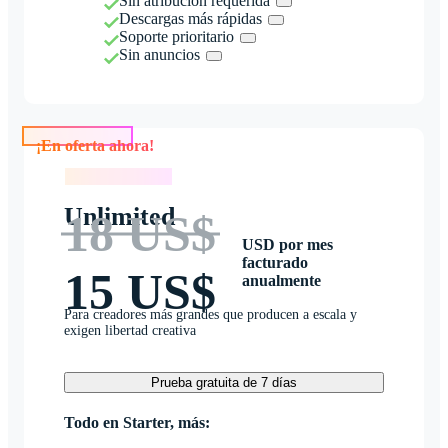
Sin atribución requerida
Descargas más rápidas
Soporte prioritario
Sin anuncios
¡En oferta ahora!
¡En oferta ahora!
Unlimited
18 US$
USD por mes
facturado
15 US$
anualmente
Para creadores más grandes que producen a escala y
exigen libertad creativa
Prueba gratuita de 7 días
Todo en Starter, más: