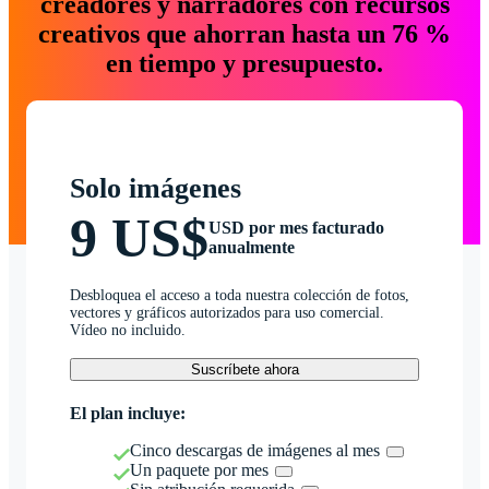
creadores y narradores con recursos
creativos que ahorran hasta un 76 %
en tiempo y presupuesto.
Solo imágenes
9 US$
USD por mes facturado
anualmente
Desbloquea el acceso a toda nuestra colección de fotos,
vectores y gráficos autorizados para uso comercial.
Vídeo no incluido.
Suscríbete ahora
El plan incluye:
Cinco descargas de imágenes al mes
Un paquete por mes