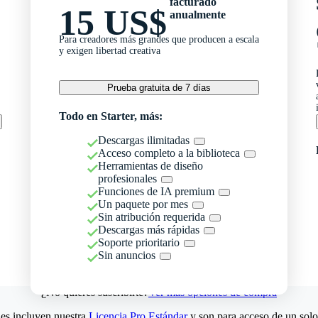
facturado
15 US$
anualmente
Para creadores más grandes que producen a escala
y exigen libertad creativa
Prueba gratuita de 7 días
Todo en Starter, más:
Descargas ilimitadas
Acceso completo a la biblioteca
Herramientas de diseño
profesionales
Funciones de IA premium
Un paquete por mes
Sin atribución requerida
Descargas más rápidas
Soporte prioritario
Sin anuncios
¿No quieres suscribirte?
Ver más opciones de compra
es incluyen nuestra
Licencia Pro Estándar
y son para acceso de un solo