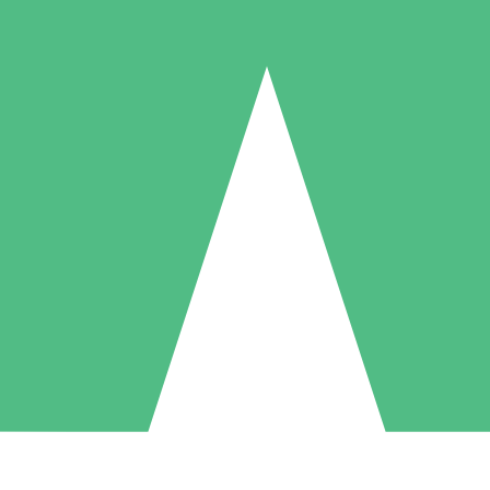
Paquetes de Créditos Individuales
Paga según el uso con créditos de descarga. Sin compromiso mensual.
1 Descarga
5 Descargas
10 Descargas
10
15
20
US$
00
US$
00
US$
00