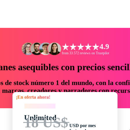
4.9
from 33.572 reviews on Trustpilot
anes asequibles con precios sencil
os de stock número 1 del mundo, con la confi
marcas, creadores y narradores con recurs
¡En oferta ahora!
un 76 % en tiempo y presupuesto.
¡En oferta ahora!
Unlimited
18 US$
USD por mes