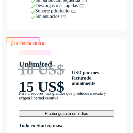
Sin atribución requerida
Descargas más rápidas
Soporte prioritario
Sin anuncios
¡En oferta ahora!
¡En oferta ahora!
Unlimited
18 US$
USD por mes
facturado
15 US$
anualmente
Para creadores más grandes que producen a escala y
exigen libertad creativa
Prueba gratuita de 7 días
Todo en Starter, más: