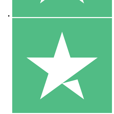
5 Descargas
15
US$
00
10 Descargas
20
US$
00