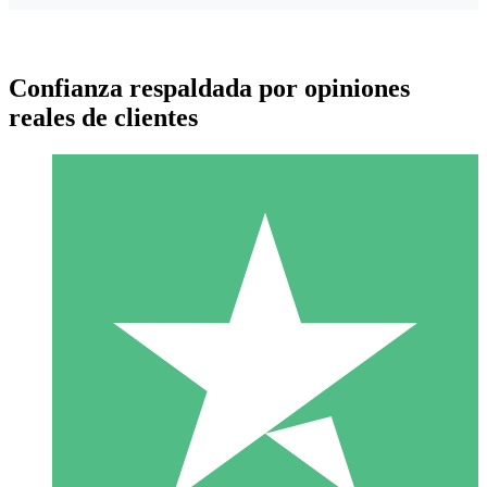
Confianza respaldada por opiniones
reales de clientes
Paquetes de Créditos Individuales
Paga según el uso con créditos de descarga. Sin compromiso
mensual.
1 Descarga
10
US$
00