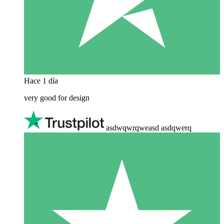
Hace 1 día
very good for design
asdwqwrqweasd asdqwerq