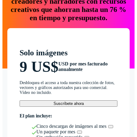
creadores y narradores con recursos
creativos que ahorran hasta un 76 %
en tiempo y presupuesto.
Solo imágenes
9 US$
USD por mes facturado
anualmente
Desbloquea el acceso a toda nuestra colección de fotos,
vectores y gráficos autorizados para uso comercial.
Vídeo no incluido.
Suscríbete ahora
El plan incluye:
Cinco descargas de imágenes al mes
Un paquete por mes