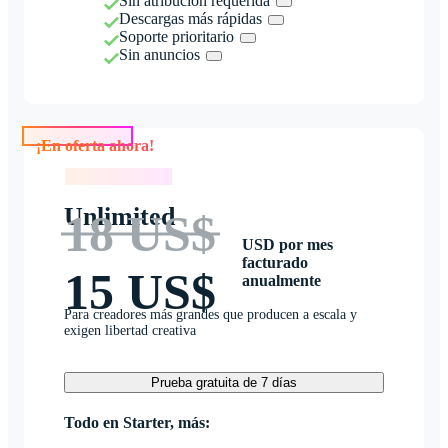
Sin atribución requerida
Descargas más rápidas
Soporte prioritario
Sin anuncios
¡En oferta ahora!
¡En oferta ahora!
Unlimited
18 US$
USD por mes
facturado
15 US$
anualmente
Para creadores más grandes que producen a escala y
exigen libertad creativa
Prueba gratuita de 7 días
Todo en Starter, más: