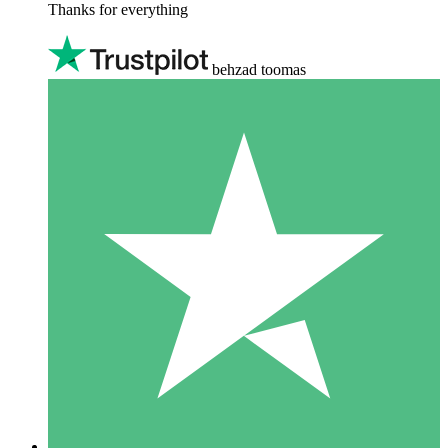
Thanks for everything
behzad toomas