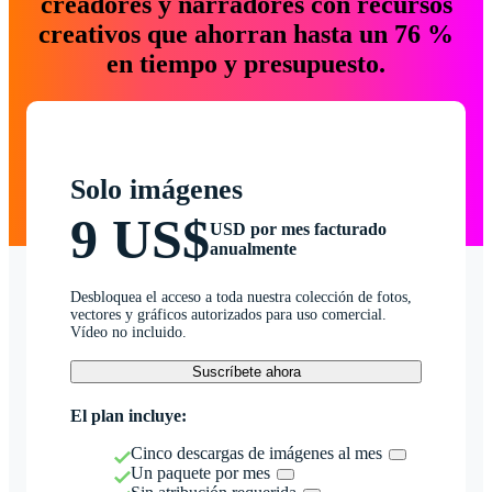
creadores y narradores con recursos
creativos que ahorran hasta un 76 %
en tiempo y presupuesto.
Solo imágenes
9 US$
USD por mes facturado
anualmente
Desbloquea el acceso a toda nuestra colección de fotos,
vectores y gráficos autorizados para uso comercial.
Vídeo no incluido.
Suscríbete ahora
El plan incluye:
Cinco descargas de imágenes al mes
Un paquete por mes