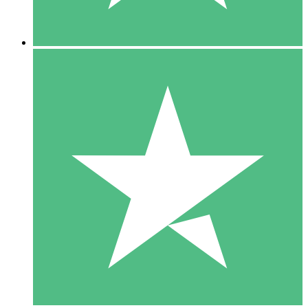
5 Descargas
15
US$
00
10 Descargas
20
US$
00