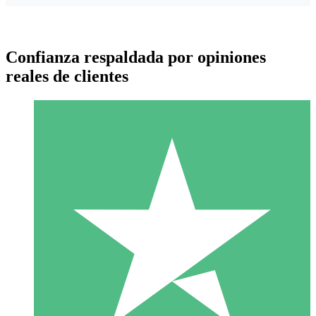
Confianza respaldada por opiniones
reales de clientes
Paquetes de Créditos Individuales
Paga según el uso con créditos de descarga. Sin compromiso
mensual.
1 Descarga
10
US$
00