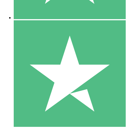
5 Descargas
15
US$
00
10 Descargas
20
US$
00