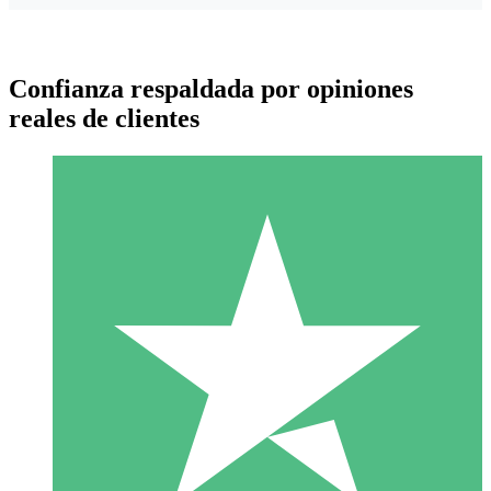
Confianza respaldada por opiniones
reales de clientes
Paquetes de Créditos Individuales
Paga según el uso con créditos de descarga. Sin compromiso
mensual.
1 Descarga
10
US$
00