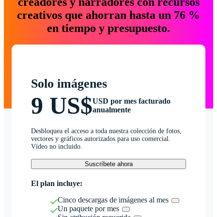
creadores y narradores con recursos
creativos que ahorran hasta un 76 %
en tiempo y presupuesto.
Solo imágenes
9 US$
USD por mes facturado
anualmente
Desbloquea el acceso a toda nuestra colección de fotos,
vectores y gráficos autorizados para uso comercial.
Vídeo no incluido.
Suscríbete ahora
El plan incluye:
Cinco descargas de imágenes al mes
Un paquete por mes