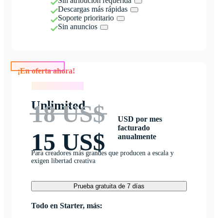
Sin atribución requerida
Descargas más rápidas
Soporte prioritario
Sin anuncios
¡En oferta ahora!
¡En oferta ahora!
Unlimited
18 US$
USD por mes
facturado
15 US$
anualmente
Para creadores más grandes que producen a escala y
exigen libertad creativa
Prueba gratuita de 7 días
Todo en Starter, más: