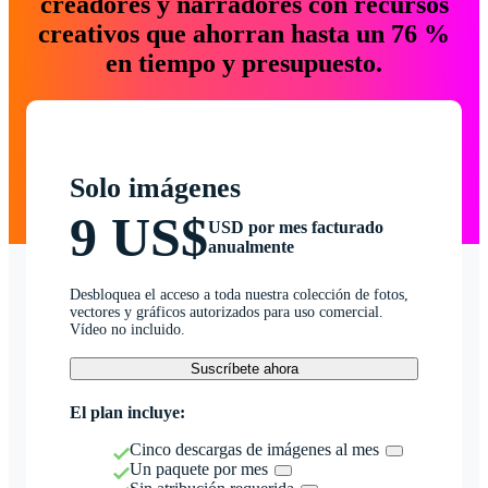
creadores y narradores con recursos
creativos que ahorran hasta un 76 %
en tiempo y presupuesto.
Solo imágenes
9 US$
USD por mes facturado
anualmente
Desbloquea el acceso a toda nuestra colección de fotos,
vectores y gráficos autorizados para uso comercial.
Vídeo no incluido.
Suscríbete ahora
El plan incluye:
Cinco descargas de imágenes al mes
Un paquete por mes