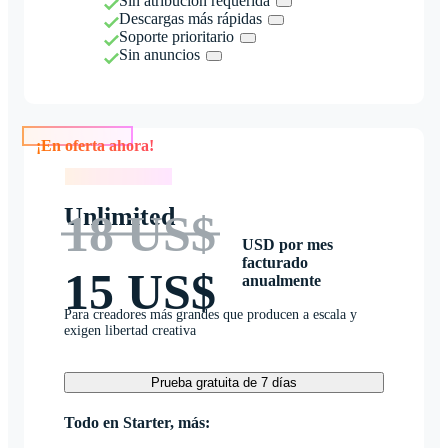
Sin atribución requerida
Descargas más rápidas
Soporte prioritario
Sin anuncios
¡En oferta ahora!
¡En oferta ahora!
Unlimited
18 US$
USD por mes
facturado
15 US$
anualmente
Para creadores más grandes que producen a escala y
exigen libertad creativa
Prueba gratuita de 7 días
Todo en Starter, más: