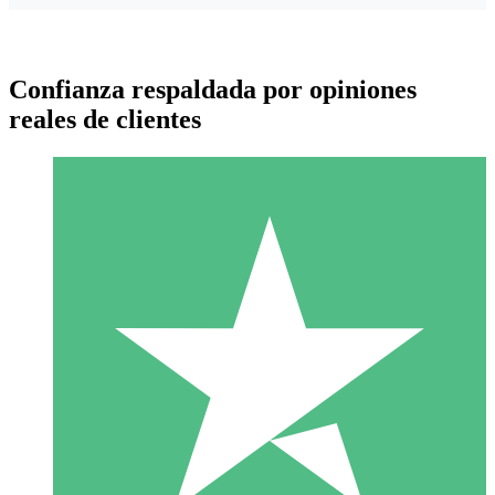
Confianza respaldada por opiniones
reales de clientes
Paquetes de Créditos Individuales
Paga según el uso con créditos de descarga. Sin compromiso
mensual.
1 Descarga
10
US$
00