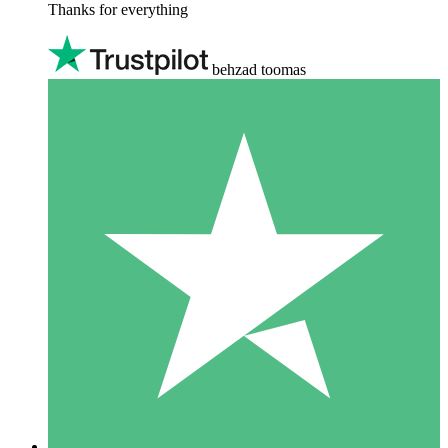
Thanks for everything
behzad toomas