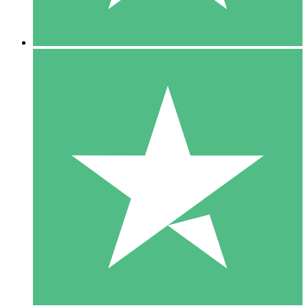
5 Descargas
15
US$
00
10 Descargas
20
US$
00