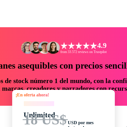
4.9
from 33.572 reviews on Trustpilot
anes asequibles con precios sencil
os de stock número 1 del mundo, con la confi
marcas, creadores y narradores con recurs
¡En oferta ahora!
un 76 % en tiempo y presupuesto.
¡En oferta ahora!
Unlimited
18 US$
USD por mes