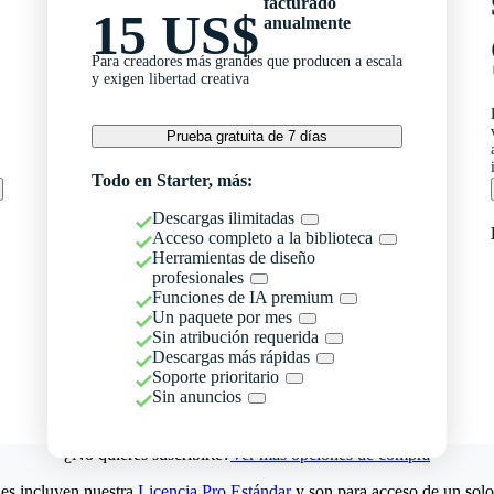
facturado
15 US$
anualmente
Para creadores más grandes que producen a escala
y exigen libertad creativa
Prueba gratuita de 7 días
Todo en Starter, más:
Descargas ilimitadas
Acceso completo a la biblioteca
Herramientas de diseño
profesionales
Funciones de IA premium
Un paquete por mes
Sin atribución requerida
Descargas más rápidas
Soporte prioritario
Sin anuncios
¿No quieres suscribirte?
Ver más opciones de compra
es incluyen nuestra
Licencia Pro Estándar
y son para acceso de un solo