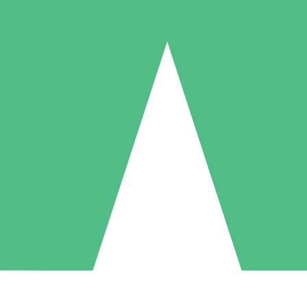
Paquetes de Créditos Individuales
Paga según el uso con créditos de descarga. Sin compromiso mensual.
1 Descarga
5 Descargas
10 Descargas
10
15
20
US$
00
US$
00
US$
00