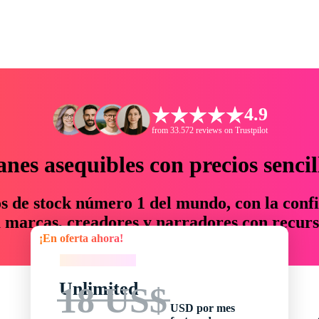
4.9
from 33.572 reviews on Trustpilot
anes asequibles con precios sencil
os de stock número 1 del mundo, con la confi
marcas, creadores y narradores con recurs
¡En oferta ahora!
un 76 % en tiempo y presupuesto.
¡En oferta ahora!
Unlimited
18 US$
USD por mes