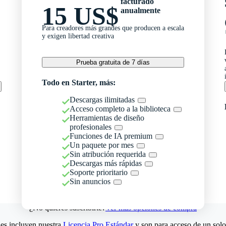
facturado
15 US$
anualmente
Para creadores más grandes que producen a escala
y exigen libertad creativa
Prueba gratuita de 7 días
Todo en Starter, más:
Descargas ilimitadas
Acceso completo a la biblioteca
Herramientas de diseño
profesionales
Funciones de IA premium
Un paquete por mes
Sin atribución requerida
Descargas más rápidas
Soporte prioritario
Sin anuncios
¿No quieres suscribirte?
Ver más opciones de compra
es incluyen nuestra
Licencia Pro Estándar
y son para acceso de un solo