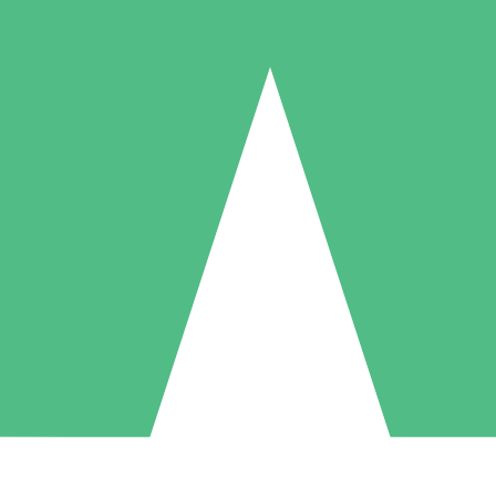
Paquetes de Créditos Individuales
Paga según el uso con créditos de descarga. Sin compromiso mensual.
1 Descarga
5 Descargas
10 Descargas
10
15
20
US$
00
US$
00
US$
00