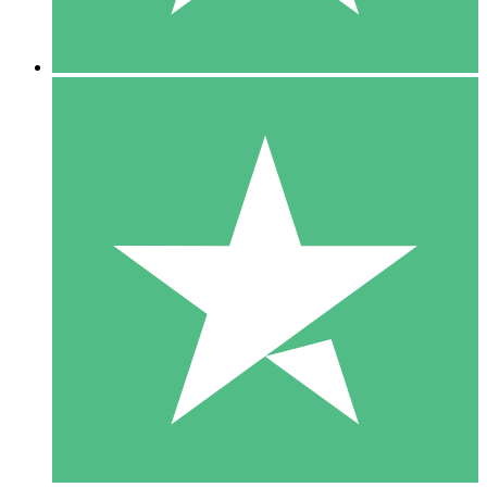
5 Descargas
15
US$
00
10 Descargas
20
US$
00