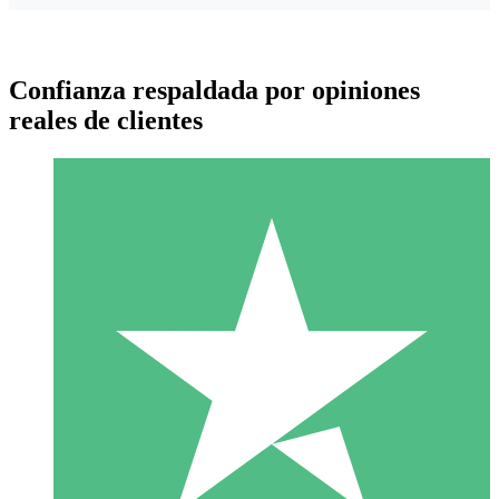
Confianza respaldada por opiniones
reales de clientes
Paquetes de Créditos Individuales
Paga según el uso con créditos de descarga. Sin compromiso
mensual.
1 Descarga
10
US$
00