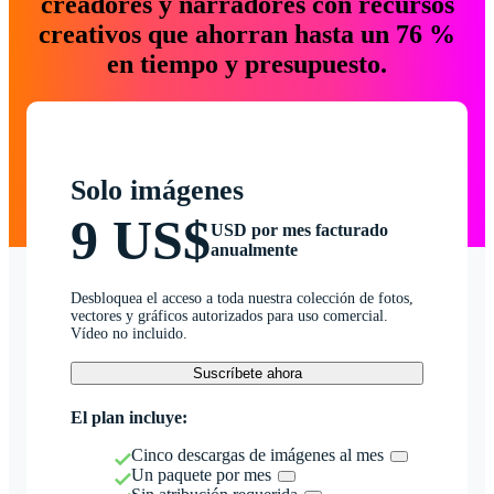
creadores y narradores con recursos
creativos que ahorran hasta un 76 %
en tiempo y presupuesto.
Solo imágenes
9 US$
USD por mes facturado
anualmente
Desbloquea el acceso a toda nuestra colección de fotos,
vectores y gráficos autorizados para uso comercial.
Vídeo no incluido.
Suscríbete ahora
El plan incluye:
Cinco descargas de imágenes al mes
Un paquete por mes