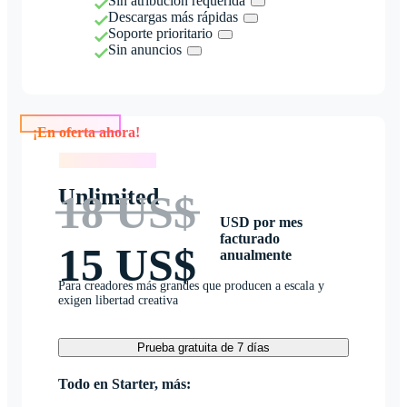
Sin atribución requerida
Descargas más rápidas
Soporte prioritario
Sin anuncios
¡En oferta ahora!
¡En oferta ahora!
Unlimited
18 US$
USD por mes
facturado
15 US$
anualmente
Para creadores más grandes que producen a escala y
exigen libertad creativa
Prueba gratuita de 7 días
Todo en Starter, más: