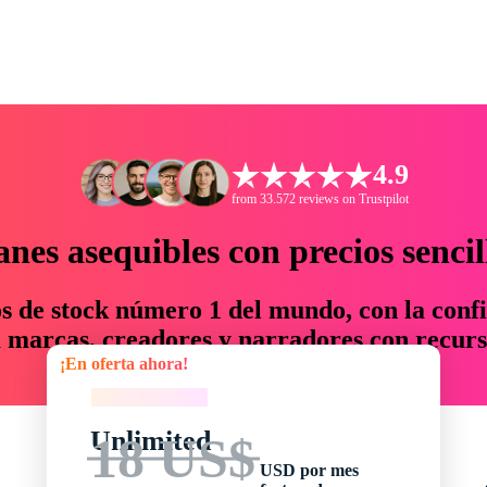
4.9
from 33.572 reviews on Trustpilot
anes asequibles con precios sencil
os de stock número 1 del mundo, con la confi
marcas, creadores y narradores con recurs
¡En oferta ahora!
un 76 % en tiempo y presupuesto.
¡En oferta ahora!
Unlimited
18 US$
USD por mes