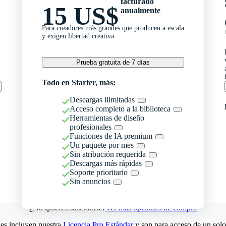
facturado
15 US$
anualmente
Para creadores más grandes que producen a escala
y exigen libertad creativa
Prueba gratuita de 7 días
Todo en Starter, más:
Descargas ilimitadas
Acceso completo a la biblioteca
Herramientas de diseño
profesionales
Funciones de IA premium
Un paquete por mes
Sin atribución requerida
Descargas más rápidas
Soporte prioritario
Sin anuncios
¿No quieres suscribirte?
Ver más opciones de compra
es incluyen nuestra
Licencia Pro Estándar
y son para acceso de un solo