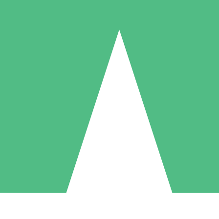
Paquetes de Créditos Individuales
Paga según el uso con créditos de descarga. Sin compromiso mensual.
1 Descarga
5 Descargas
10 Descargas
10
15
20
US$
00
US$
00
US$
00