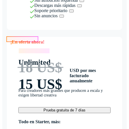
Sin atribución requerida
Descargas más rápidas
Soporte prioritario
Sin anuncios
¡En oferta ahora!
¡En oferta ahora!
Unlimited
18 US$
USD por mes
facturado
15 US$
anualmente
Para creadores más grandes que producen a escala y
exigen libertad creativa
Prueba gratuita de 7 días
Todo en Starter, más: