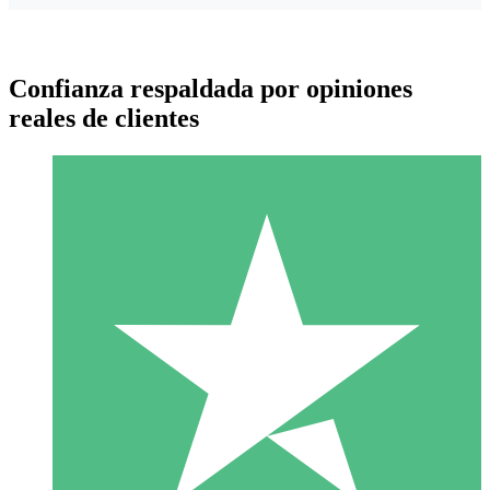
Confianza respaldada por opiniones
reales de clientes
Paquetes de Créditos Individuales
Paga según el uso con créditos de descarga. Sin compromiso
mensual.
1 Descarga
10
US$
00