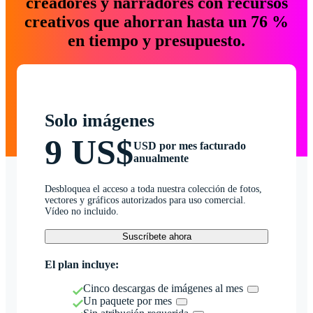
creadores y narradores con recursos
creativos que ahorran hasta un 76 %
en tiempo y presupuesto.
Solo imágenes
9 US$
USD por mes facturado
anualmente
Desbloquea el acceso a toda nuestra colección de fotos,
vectores y gráficos autorizados para uso comercial.
Vídeo no incluido.
Suscríbete ahora
El plan incluye:
Cinco descargas de imágenes al mes
Un paquete por mes