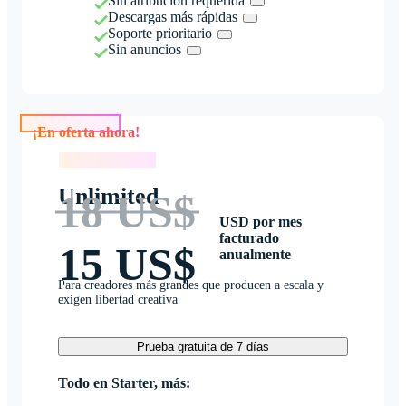
Sin atribución requerida
Descargas más rápidas
Soporte prioritario
Sin anuncios
¡En oferta ahora!
¡En oferta ahora!
Unlimited
18 US$
USD por mes
facturado
15 US$
anualmente
Para creadores más grandes que producen a escala y
exigen libertad creativa
Prueba gratuita de 7 días
Todo en Starter, más: