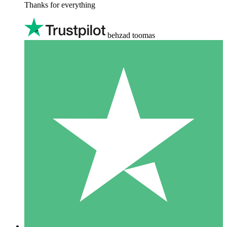
Thanks for everything
behzad toomas