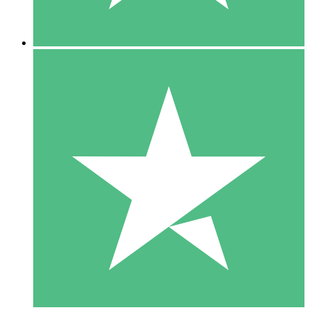
5 Descargas
15
US$
00
10 Descargas
20
US$
00