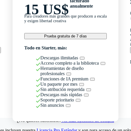
facturado
15 US$
anualmente
Para creadores más grandes que producen a escala
y exigen libertad creativa
Prueba gratuita de 7 días
Todo en Starter, más:
Descargas ilimitadas
Acceso completo a la biblioteca
Herramientas de diseño
profesionales
Funciones de IA premium
Un paquete por mes
Sin atribución requerida
Descargas más rápidas
Soporte prioritario
Sin anuncios
¿No quieres suscribirte?
Ver más opciones de compra
es incluyen nuestra
Licencia Pro Estándar
y son para acceso de un solo