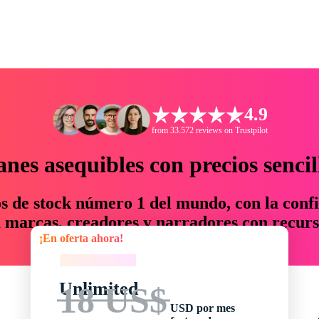
4.9
from 33.572 reviews on Trustpilot
anes asequibles con precios sencil
os de stock número 1 del mundo, con la confi
marcas, creadores y narradores con recurs
¡En oferta ahora!
un 76 % en tiempo y presupuesto.
¡En oferta ahora!
Unlimited
18 US$
USD por mes