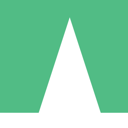
Paquetes de Créditos Individuales
Paga según el uso con créditos de descarga. Sin compromiso mensual.
1 Descarga
5 Descargas
10 Descargas
10
15
20
US$
00
US$
00
US$
00