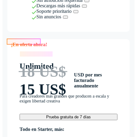
Sin atribución requerida
Descargas más rápidas
Soporte prioritario
Sin anuncios
¡En oferta ahora!
¡En oferta ahora!
Unlimited
18 US$
USD por mes
facturado
15 US$
anualmente
Para creadores más grandes que producen a escala y
exigen libertad creativa
Prueba gratuita de 7 días
Todo en Starter, más: