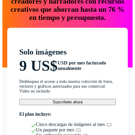
creadores y narradores con recursos
creativos que ahorran hasta un 76 %
en tiempo y presupuesto.
Solo imágenes
9 US$
USD por mes facturado
anualmente
Desbloquea el acceso a toda nuestra colección de fotos,
vectores y gráficos autorizados para uso comercial.
Vídeo no incluido.
Suscríbete ahora
El plan incluye:
Cinco descargas de imágenes al mes
Un paquete por mes