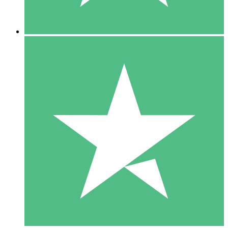
5 Descargas
15
US$
00
10 Descargas
20
US$
00