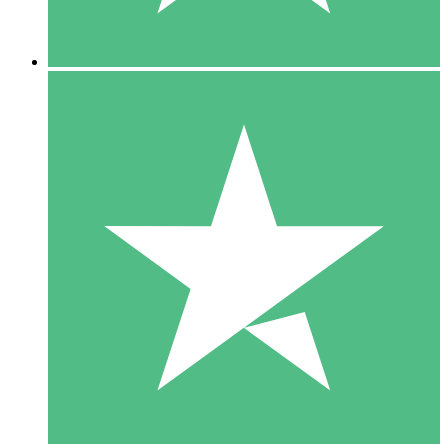
5 Descargas
15
US$
00
10 Descargas
20
US$
00