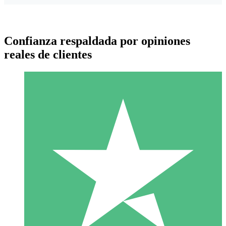
Confianza respaldada por opiniones
reales de clientes
Paquetes de Créditos Individuales
Paga según el uso con créditos de descarga. Sin compromiso
mensual.
1 Descarga
10
US$
00