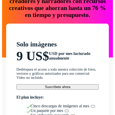
creadores y narradores con recursos
creativos que ahorran hasta un 76 %
en tiempo y presupuesto.
Solo imágenes
9 US$
USD por mes facturado
anualmente
Desbloquea el acceso a toda nuestra colección de fotos,
vectores y gráficos autorizados para uso comercial.
Vídeo no incluido.
Suscríbete ahora
El plan incluye:
Cinco descargas de imágenes al mes
Un paquete por mes