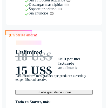
Sin atribución requerida
Descargas más rápidas
Soporte prioritario
Sin anuncios
¡En oferta ahora!
¡En oferta ahora!
Unlimited
18 US$
USD por mes
facturado
15 US$
anualmente
Para creadores más grandes que producen a escala y
exigen libertad creativa
Prueba gratuita de 7 días
Todo en Starter, más: