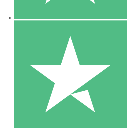
5 Descargas
15
US$
00
10 Descargas
20
US$
00