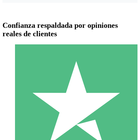
Confianza respaldada por opiniones
reales de clientes
Paquetes de Créditos Individuales
Paga según el uso con créditos de descarga. Sin compromiso
mensual.
1 Descarga
10
US$
00