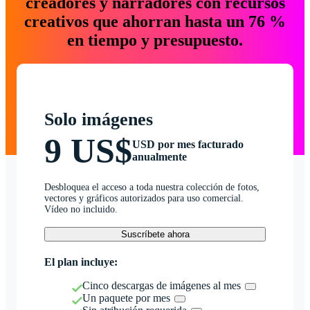
creadores y narradores con recursos
creativos que ahorran hasta un 76 %
en tiempo y presupuesto.
Solo imágenes
9 US$
USD por mes facturado
anualmente
Desbloquea el acceso a toda nuestra colección de fotos,
vectores y gráficos autorizados para uso comercial.
Vídeo no incluido.
Suscríbete ahora
El plan incluye:
Cinco descargas de imágenes al mes
Un paquete por mes