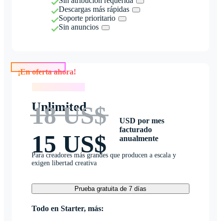
Sin atribución requerida
Descargas más rápidas
Soporte prioritario
Sin anuncios
¡En oferta ahora!
¡En oferta ahora!
Unlimited
18 US$
USD por mes
facturado
15 US$
anualmente
Para creadores más grandes que producen a escala y
exigen libertad creativa
Prueba gratuita de 7 días
Todo en Starter, más: