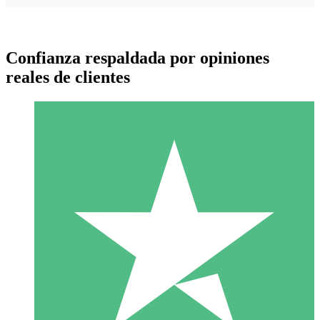
Confianza respaldada por opiniones
reales de clientes
Paquetes de Créditos Individuales
Paga según el uso con créditos de descarga. Sin compromiso
mensual.
1 Descarga
10
US$
00