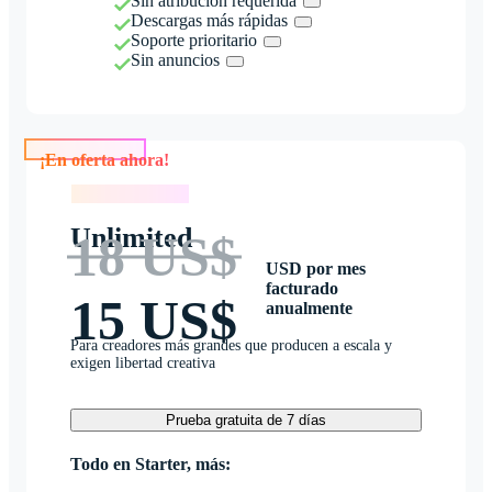
Sin atribución requerida
Descargas más rápidas
Soporte prioritario
Sin anuncios
¡En oferta ahora!
¡En oferta ahora!
Unlimited
18 US$
USD por mes
facturado
15 US$
anualmente
Para creadores más grandes que producen a escala y
exigen libertad creativa
Prueba gratuita de 7 días
Todo en Starter, más: