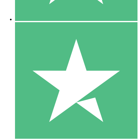
5 Descargas
15
US$
00
10 Descargas
20
US$
00