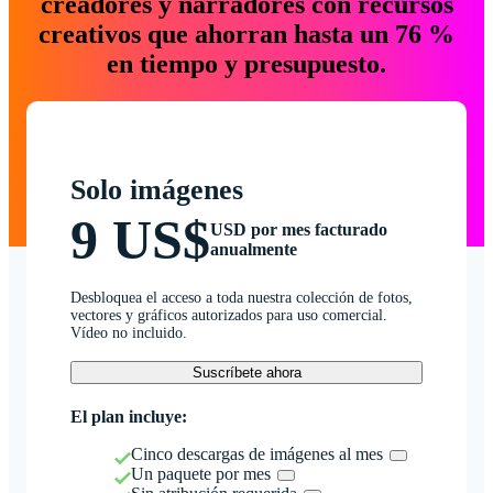
creadores y narradores con recursos
creativos que ahorran hasta un 76 %
en tiempo y presupuesto.
Solo imágenes
9 US$
USD por mes facturado
anualmente
Desbloquea el acceso a toda nuestra colección de fotos,
vectores y gráficos autorizados para uso comercial.
Vídeo no incluido.
Suscríbete ahora
El plan incluye:
Cinco descargas de imágenes al mes
Un paquete por mes