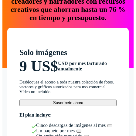
creadores y narradores con recursos
creativos que ahorran hasta un 76 %
en tiempo y presupuesto.
Solo imágenes
9 US$
USD por mes facturado
anualmente
Desbloquea el acceso a toda nuestra colección de fotos,
vectores y gráficos autorizados para uso comercial.
Vídeo no incluido.
Suscríbete ahora
El plan incluye:
Cinco descargas de imágenes al mes
Un paquete por mes