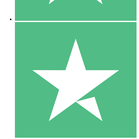
5 Descargas
15
US$
00
10 Descargas
20
US$
00