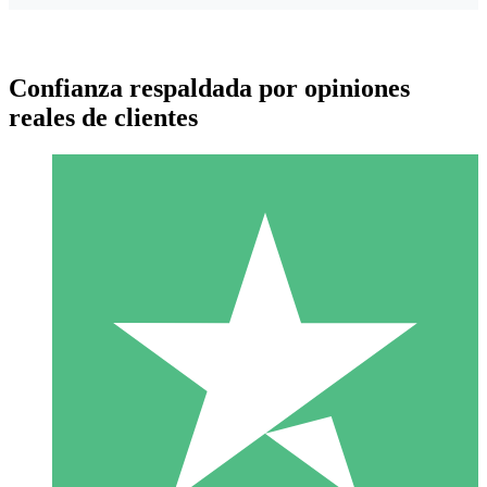
Confianza respaldada por opiniones
reales de clientes
Paquetes de Créditos Individuales
Paga según el uso con créditos de descarga. Sin compromiso
mensual.
1 Descarga
10
US$
00