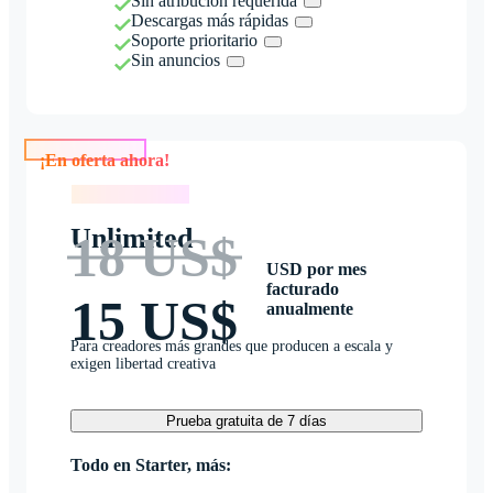
Sin atribución requerida
Descargas más rápidas
Soporte prioritario
Sin anuncios
¡En oferta ahora!
¡En oferta ahora!
Unlimited
18 US$
USD por mes
facturado
15 US$
anualmente
Para creadores más grandes que producen a escala y
exigen libertad creativa
Prueba gratuita de 7 días
Todo en Starter, más: