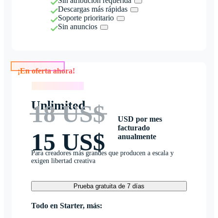
Sin atribución requerida
Descargas más rápidas
Soporte prioritario
Sin anuncios
¡En oferta ahora!
¡En oferta ahora!
Unlimited
18 US$
USD por mes
facturado
15 US$
anualmente
Para creadores más grandes que producen a escala y
exigen libertad creativa
Prueba gratuita de 7 días
Todo en Starter, más: