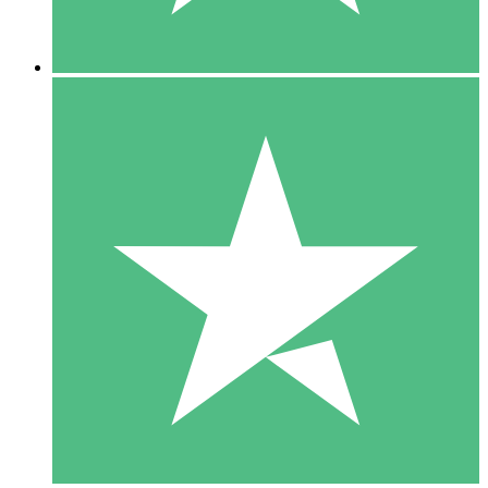
5 Descargas
15
US$
00
10 Descargas
20
US$
00