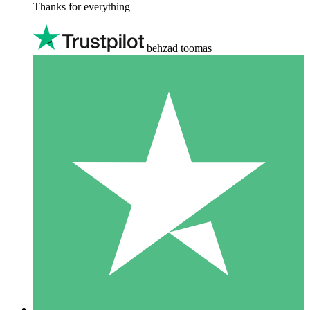
Thanks for everything
behzad toomas