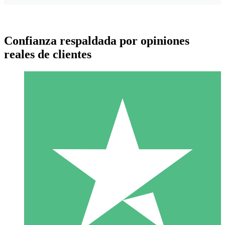
Confianza respaldada por opiniones
reales de clientes
Paquetes de Créditos Individuales
Paga según el uso con créditos de descarga. Sin compromiso
mensual.
1 Descarga
10
US$
00