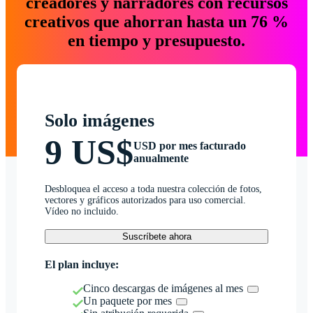
creadores y narradores con recursos
creativos que ahorran hasta un 76 %
en tiempo y presupuesto.
Solo imágenes
9 US$
USD por mes facturado
anualmente
Desbloquea el acceso a toda nuestra colección de fotos,
vectores y gráficos autorizados para uso comercial.
Vídeo no incluido.
Suscríbete ahora
El plan incluye:
Cinco descargas de imágenes al mes
Un paquete por mes