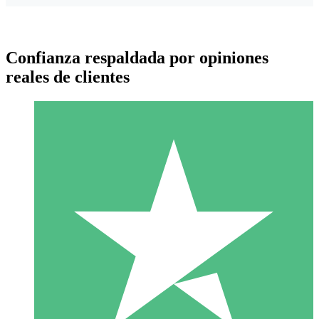
Confianza respaldada por opiniones
reales de clientes
Paquetes de Créditos Individuales
Paga según el uso con créditos de descarga. Sin compromiso
mensual.
1 Descarga
10
US$
00