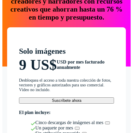
creadores y narradores con recursos
creativos que ahorran hasta un 76 %
en tiempo y presupuesto.
Solo imágenes
9 US$
USD por mes facturado
anualmente
Desbloquea el acceso a toda nuestra colección de fotos,
vectores y gráficos autorizados para uso comercial.
Vídeo no incluido.
Suscríbete ahora
El plan incluye:
Cinco descargas de imágenes al mes
Un paquete por mes