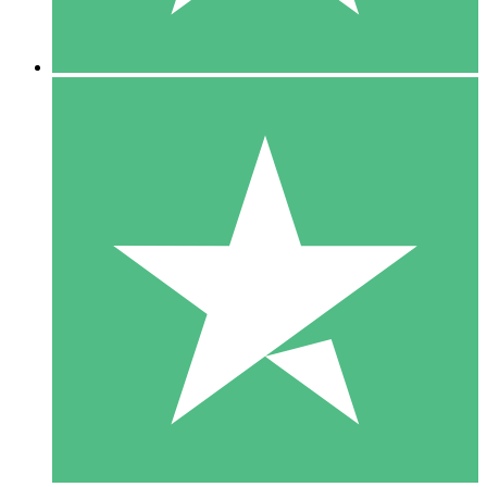
5 Descargas
15
US$
00
10 Descargas
20
US$
00