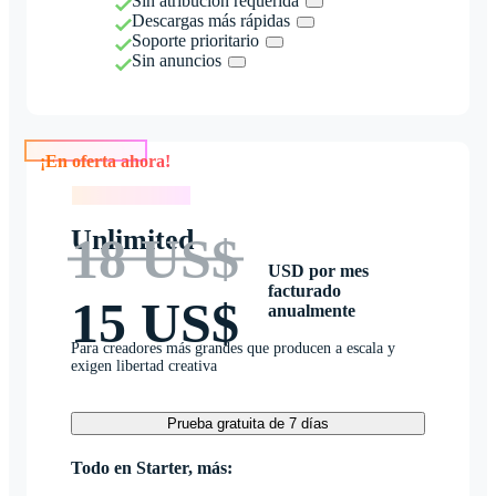
Sin atribución requerida
Descargas más rápidas
Soporte prioritario
Sin anuncios
¡En oferta ahora!
¡En oferta ahora!
Unlimited
18 US$
USD por mes
facturado
15 US$
anualmente
Para creadores más grandes que producen a escala y
exigen libertad creativa
Prueba gratuita de 7 días
Todo en Starter, más: