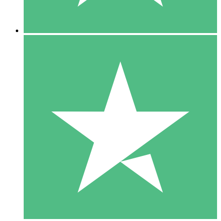
5 Descargas
15
US$
00
10 Descargas
20
US$
00