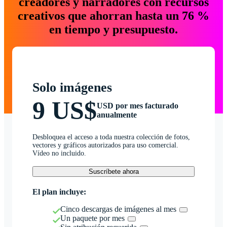
creadores y narradores con recursos
creativos que ahorran hasta un 76 %
en tiempo y presupuesto.
Solo imágenes
9 US$
USD por mes facturado
anualmente
Desbloquea el acceso a toda nuestra colección de fotos,
vectores y gráficos autorizados para uso comercial.
Vídeo no incluido.
Suscríbete ahora
El plan incluye:
Cinco descargas de imágenes al mes
Un paquete por mes