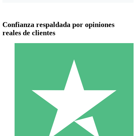
Confianza respaldada por opiniones
reales de clientes
Paquetes de Créditos Individuales
Paga según el uso con créditos de descarga. Sin compromiso
mensual.
1 Descarga
10
US$
00