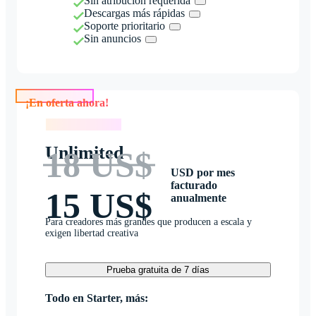
Sin atribución requerida
Descargas más rápidas
Soporte prioritario
Sin anuncios
¡En oferta ahora!
¡En oferta ahora!
Unlimited
18 US$
USD por mes
facturado
15 US$
anualmente
Para creadores más grandes que producen a escala y
exigen libertad creativa
Prueba gratuita de 7 días
Todo en Starter, más: