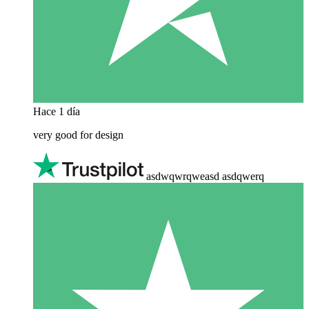
Hace 1 día
very good for design
asdwqwrqweasd asdqwerq