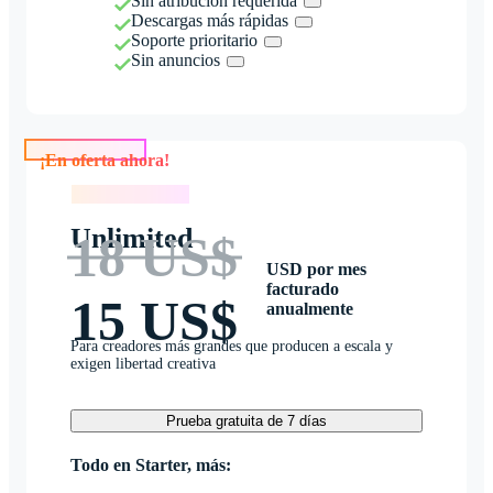
Sin atribución requerida
Descargas más rápidas
Soporte prioritario
Sin anuncios
¡En oferta ahora!
¡En oferta ahora!
Unlimited
18 US$
USD por mes
facturado
15 US$
anualmente
Para creadores más grandes que producen a escala y
exigen libertad creativa
Prueba gratuita de 7 días
Todo en Starter, más: