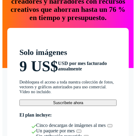
creadores y narradores con recursos
creativos que ahorran hasta un 76 %
en tiempo y presupuesto.
Solo imágenes
9 US$
USD por mes facturado
anualmente
Desbloquea el acceso a toda nuestra colección de fotos,
vectores y gráficos autorizados para uso comercial.
Vídeo no incluido.
Suscríbete ahora
El plan incluye:
Cinco descargas de imágenes al mes
Un paquete por mes