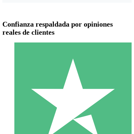
Confianza respaldada por opiniones
reales de clientes
Paquetes de Créditos Individuales
Paga según el uso con créditos de descarga. Sin compromiso
mensual.
1 Descarga
10
US$
00