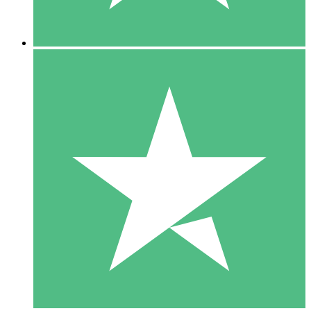
5 Descargas
15
US$
00
10 Descargas
20
US$
00