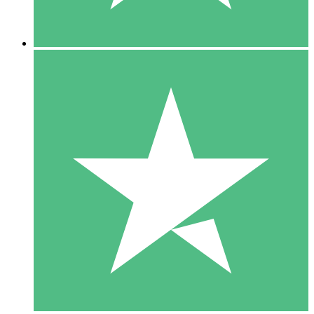
5 Descargas
15
US$
00
10 Descargas
20
US$
00