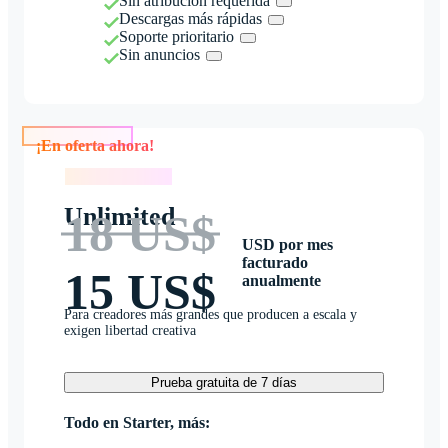
Sin atribución requerida
Descargas más rápidas
Soporte prioritario
Sin anuncios
¡En oferta ahora!
¡En oferta ahora!
Unlimited
18 US$
USD por mes
facturado
15 US$
anualmente
Para creadores más grandes que producen a escala y
exigen libertad creativa
Prueba gratuita de 7 días
Todo en Starter, más: