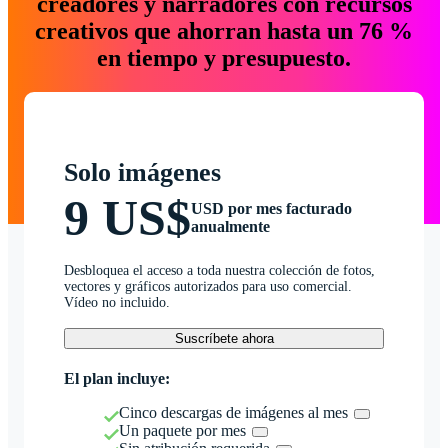
creadores y narradores con recursos
creativos que ahorran hasta un 76 %
en tiempo y presupuesto.
Solo imágenes
9 US$
USD por mes facturado
anualmente
Desbloquea el acceso a toda nuestra colección de fotos,
vectores y gráficos autorizados para uso comercial.
Vídeo no incluido.
Suscríbete ahora
El plan incluye:
Cinco descargas de imágenes al mes
Un paquete por mes