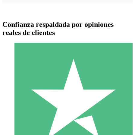
Confianza respaldada por opiniones
reales de clientes
Paquetes de Créditos Individuales
Paga según el uso con créditos de descarga. Sin compromiso
mensual.
1 Descarga
10
US$
00