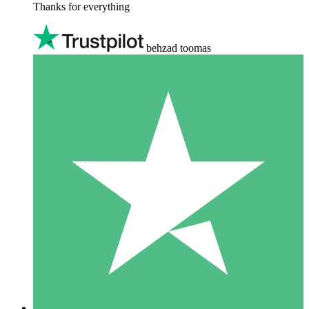
Thanks for everything
behzad toomas