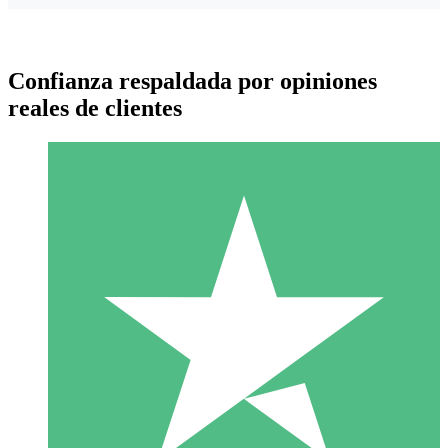
Confianza respaldada por opiniones
reales de clientes
Paquetes de Créditos Individuales
Paga según el uso con créditos de descarga. Sin compromiso
mensual.
1 Descarga
10
US$
00