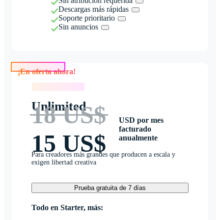
Sin atribución requerida
Descargas más rápidas
Soporte prioritario
Sin anuncios
¡En oferta ahora!
¡En oferta ahora!
Unlimited
18 US$
USD por mes
facturado
15 US$
anualmente
Para creadores más grandes que producen a escala y
exigen libertad creativa
Prueba gratuita de 7 días
Todo en Starter, más: