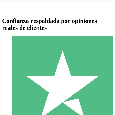
Confianza respaldada por opiniones
reales de clientes
Paquetes de Créditos Individuales
Paga según el uso con créditos de descarga. Sin compromiso
mensual.
1 Descarga
10
US$
00