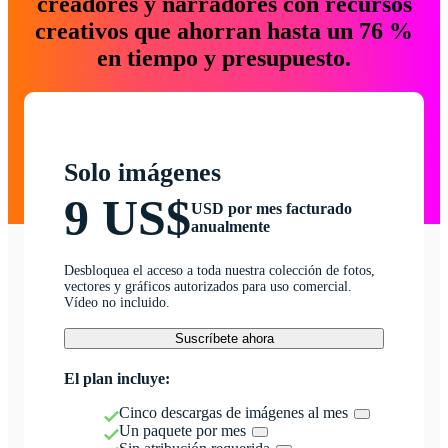
creadores y narradores con recursos
creativos que ahorran hasta un 76 %
en tiempo y presupuesto.
Solo imágenes
9 US$
USD por mes facturado
anualmente
Desbloquea el acceso a toda nuestra colección de fotos,
vectores y gráficos autorizados para uso comercial.
Vídeo no incluido.
Suscríbete ahora
El plan incluye:
Cinco descargas de imágenes al mes
Un paquete por mes