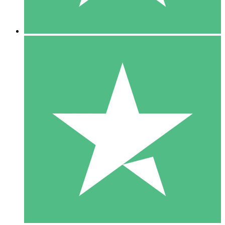
5 Descargas
15
US$
00
10 Descargas
20
US$
00