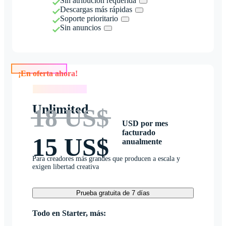
Sin atribución requerida
Descargas más rápidas
Soporte prioritario
Sin anuncios
¡En oferta ahora!
¡En oferta ahora!
Unlimited
18 US$
USD por mes
facturado
15 US$
anualmente
Para creadores más grandes que producen a escala y
exigen libertad creativa
Prueba gratuita de 7 días
Todo en Starter, más: